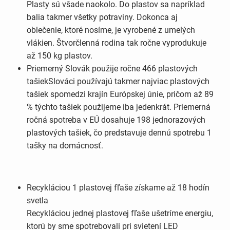
Plasty sú všade naokolo. Do plastov sa napríklad
balia takmer všetky potraviny. Dokonca aj
oblečenie, ktoré nosíme, je vyrobené z umelých
vlákien. Štvorčlenná rodina tak ročne vyprodukuje
až 150 kg plastov.
Priemerný Slovák použije ročne 466 plastových
tašiekSlováci používajú takmer najviac plastových
tašiek spomedzi krajín Európskej únie, pričom až 89
% týchto tašiek použijeme iba jedenkrát. Priemerná
ročná spotreba v EÚ dosahuje 198 jednorazových
plastových tašiek, čo predstavuje dennú spotrebu 1
tašky na domácnosť.
Recykláciou 1 plastovej fľaše získame až 18 hodín
svetla
Recykláciou jednej plastovej fľaše ušetríme energiu,
ktorú by sme spotrebovali pri svietení LED