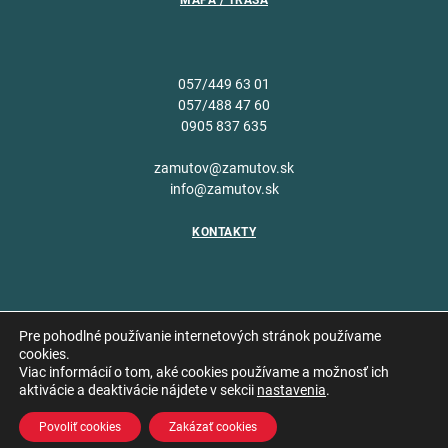
057/449 63 01
057/488 47 60
0905 837 635
zamutov@zamutov.sk
info@zamutov.sk
KONTAKTY
Pre pohodlné používanie internetových stránok používame
cookies.
Viac informácií o tom, aké cookies používame a možnosť ich
Copyright © 2026 Obec
aktivácie a deaktivácie nájdete v sekcii
nastavenia
.
Vytvoril
Zámutov
Povoliť cookies
Zakázať cookies