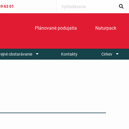
49 63 01
Plánované podujatia
Naturpack
rejné obstarávanie
Kontakty
Cirkev