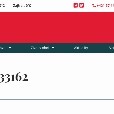
0°C
Zajtra,
,
0°C
+421 57 4
áva
Život v obci
Aktuality
Ve
33162