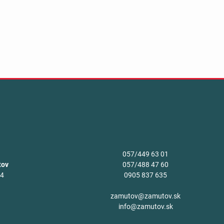
057/449 63 01
tov
057/488 47 60
34
0905 837 635
v
zamutov@zamutov.sk
info@zamutov.sk