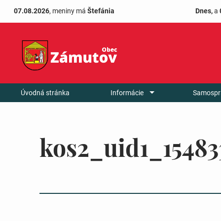
07.08.2026
, meniny má
Štefánia
Dnes,
a
Úvodná stránka
Informácie
Samospr
kos2_uid1_15483