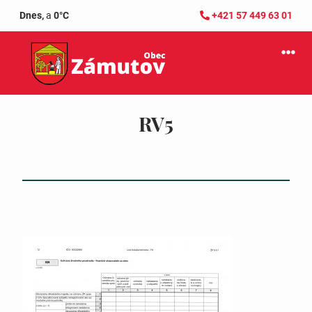
Dnes,
a
0°C
+421 57 449 63 01
RV5