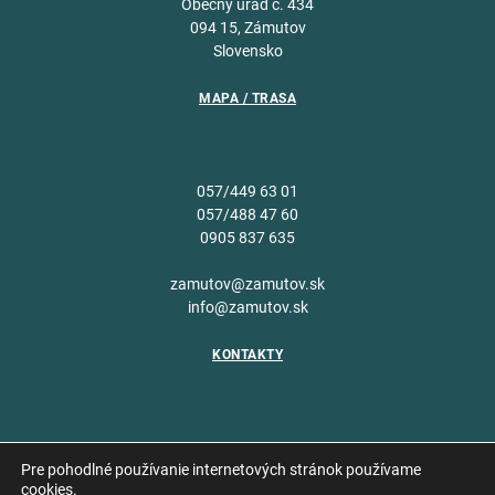
Obecný úrad č. 434
094 15, Zámutov
Slovensko
MAPA / TRASA
057/449 63 01
057/488 47 60
0905 837 635
zamutov@zamutov.sk
info@zamutov.sk
KONTAKTY
Pre pohodlné používanie internetových stránok používame
cookies.