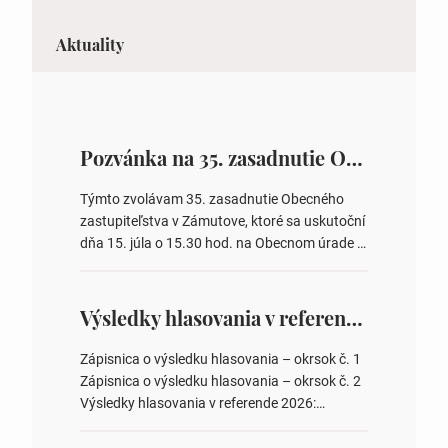
Aktuality
Pozvánka na 35. zasadnutie OZ v Zámutove
Týmto zvolávam 35. zasadnutie Obecného
zastupiteľstva v Zámutove, ktoré sa uskutoční
dňa 15. júla o 15.30 hod. na Obecnom úrade v
Zámutove PROGRAM: 1. Schválenie programu
rokovania 2. Schválenie návrhovej komisie a
overovateľov zápisnice 3. Určenie volebných
Výsledky hlasovania v referende 2026
obvodov pre voľby poslancov obecných
zastupiteľstiev, počtu poslancov obecných
Zápisnica o výsledku hlasovania – okrsok č. 1
zastupiteľstiev v nich 4. Schválenie odpredaja
Zápisnica o výsledku hlasovania – okrsok č. 2
obecného pozemku –…
Výsledky hlasovania v referende 2026:
https://www.volbysr.sk/…ferende.html Účasť
na hlasovaní https://www.volbysr.sk/…