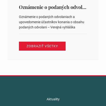
ysledky.html
Oznámenie o podaných odvolaniach a upovedomenie účastníkov konania o obsahu podaných odvolani – Verejná vyhláška
Oznámenie o podaných odvolaniach a
upovedomenie účastníkov konania o obsahu
podaných odvolani – Verejná vyhláška
ZOBRAZIŤ VŠETKY
Aktuality