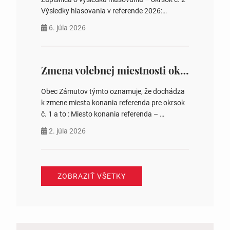
Výsledky hlasovania v referende 2026:
https://www.volbysr.sk/…ferende.html Účasť
6. júla 2026
na hlasovaní https://www.volbysr.sk/…
ysledky.html
Zmena volebnej miestnosti okrsok č. 1
Obec Zámutov týmto oznamuje, že dochádza
k zmene miesta konania referenda pre okrsok
č. 1 a to : Miesto konania referenda –
Komunitné centrum s. č. 41 Jozefína
2. júla 2026
Tomášová starostka obce
ZOBRAZIŤ VŠETKY