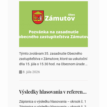
Týmto zvolávam 35. zasadnutie Obecného
zastupiteľstva v Zámutove, ktoré sa uskutoční
dňa 15. júla o 15.30 hod. na Obecnom úrade v
Zámutove PROGRAM: 1. Schválenie programu
8. júla 2026
rokovania 2. Schválenie návrhovej komisie a
overovateľov zápisnice 3. Určenie volebných
obvodov pre voľby poslancov obecných
zastupiteľstiev, počtu poslancov obecných
Výsledky hlasovania v referende 2026
zastupiteľstiev v nich 4. Schválenie odpredaja
obecného pozemku –…
Zápisnica o výsledku hlasovania – okrsok č. 1
Zápisnica o výsledku hlasovania – okrsok č. 2