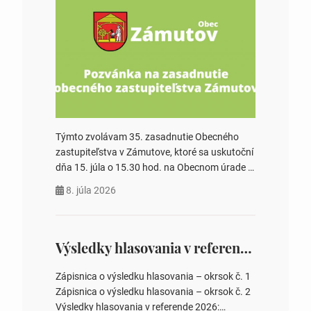
Týmto zvolávam 35. zasadnutie Obecného
zastupiteľstva v Zámutove, ktoré sa uskutoční
dňa 15. júla o 15.30 hod. na Obecnom úrade v
Zámutove PROGRAM: 1. Schválenie programu
8. júla 2026
rokovania 2. Schválenie návrhovej komisie a
overovateľov zápisnice 3. Určenie volebných
obvodov pre voľby poslancov obecných
zastupiteľstiev, počtu poslancov obecných
Výsledky hlasovania v referende 2026
zastupiteľstiev v nich 4. Schválenie odpredaja
obecného pozemku –…
Zápisnica o výsledku hlasovania – okrsok č. 1
Zápisnica o výsledku hlasovania – okrsok č. 2
Výsledky hlasovania v referende 2026: