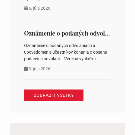
https://www.volbysr.sk/…ferende.html Účasť
6. júla 2026
na hlasovaní https://www.volbysr.sk/…
ysledky.html
Oznámenie o podaných odvolaniach a upovedomenie účastníkov konania o obsahu podaných odvolani – Verejná vyhláška
Oznámenie o podaných odvolaniach a
upovedomenie účastníkov konania o obsahu
podaných odvolani – Verejná vyhláška
3. júla 2026
ZOBRAZIŤ VŠETKY