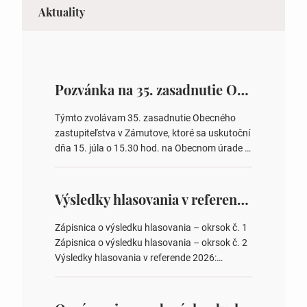
Aktuality
Pozvánka na 35. zasadnutie OZ v Zámutove
Týmto zvolávam 35. zasadnutie Obecného
zastupiteľstva v Zámutove, ktoré sa uskutoční
dňa 15. júla o 15.30 hod. na Obecnom úrade v
Zámutove PROGRAM: 1. Schválenie programu
rokovania 2. Schválenie návrhovej komisie a
overovateľov zápisnice 3. Určenie volebných
Výsledky hlasovania v referende 2026
obvodov pre voľby poslancov obecných
zastupiteľstiev, počtu poslancov obecných
Zápisnica o výsledku hlasovania – okrsok č. 1
zastupiteľstiev v nich 4. Schválenie odpredaja
Zápisnica o výsledku hlasovania – okrsok č. 2
obecného pozemku –…
Výsledky hlasovania v referende 2026:
https://www.volbysr.sk/…ferende.html Účasť
na hlasovaní https://www.volbysr.sk/…
ysledky.html