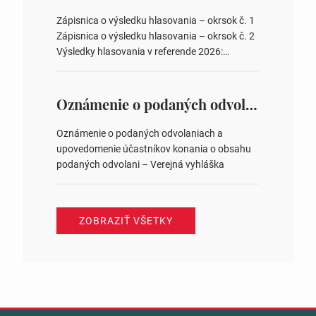
obvodov pre voľby poslancov obecných
zastupiteľstiev, počtu poslancov obecných
Zápisnica o výsledku hlasovania – okrsok č. 1
zastupiteľstiev v nich 4. Schválenie odpredaja
Zápisnica o výsledku hlasovania – okrsok č. 2
obecného pozemku –…
Výsledky hlasovania v referende 2026:
https://www.volbysr.sk/…ferende.html Účasť
na hlasovaní https://www.volbysr.sk/…
ysledky.html
Oznámenie o podaných odvolaniach a upovedomenie účastníkov konania o obsahu podaných odvolani – Verejná vyhláška
Oznámenie o podaných odvolaniach a
upovedomenie účastníkov konania o obsahu
podaných odvolani – Verejná vyhláška
ZOBRAZIŤ VŠETKY