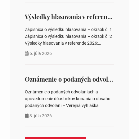
overovateľov zápisnice 3. Určenie volebných
obvodov pre voľby poslancov obecných
zastupiteľstiev, počtu poslancov obecných
Výsledky hlasovania v referende 2026
zastupiteľstiev v nich 4. Schválenie odpredaja
obecného pozemku –…
Zápisnica o výsledku hlasovania – okrsok č. 1
Zápisnica o výsledku hlasovania – okrsok č. 2
Výsledky hlasovania v referende 2026:
https://www.volbysr.sk/…ferende.html Účasť
6. júla 2026
na hlasovaní https://www.volbysr.sk/…
ysledky.html
Oznámenie o podaných odvolaniach a upovedomenie účastníkov konania o obsahu podaných odvolani – Verejná vyhláška
Oznámenie o podaných odvolaniach a
upovedomenie účastníkov konania o obsahu
podaných odvolani – Verejná vyhláška
3. júla 2026