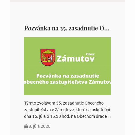
Pozvánka na 35. zasadnutie OZ v Zámutove
Týmto zvolávam 35. zasadnutie Obecného
zastupiteľstva v Zámutove, ktoré sa uskutoční
dňa 15. júla o 15.30 hod. na Obecnom úrade v
Zámutove PROGRAM: 1. Schválenie programu
8. júla 2026
rokovania 2. Schválenie návrhovej komisie a