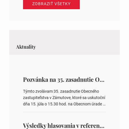
ZOBRAZIŤ VŠETKY
Aktuality
Pozvánka na 35. zasadnutie OZ v Zámutove
Týmto zvolávam 35. zasadnutie Obecného
zastupiteľstva v Zámutove, ktoré sa uskutoční
dňa 15. júla o 15.30 hod. na Obecnom úrade v
Zámutove PROGRAM: 1. Schválenie programu
rokovania 2. Schválenie návrhovej komisie a
overovateľov zápisnice 3. Určenie volebných
Výsledky hlasovania v referende 2026