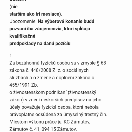
(nie
starším ako tri mesiace).
Upozornenie:
Na výberové konanie budú
pozvaní iba záujemcovia, ktorí spĺňajú
kvalifikačné
predpoklady na danú pozíciu
.
1
Za bezúhonnú fyzickú osobu sa v zmysle § 63
zákona č. 448/2008 Z. z. o sociálnych
službách a o zmene a doplnení zákona č.
455/1991 Zb.
o živnostenskom podnikaní (živnostenský
zákon) v znení neskorších predpisov na jeho
účely považuje fyzická osoba, ktorá nebola
právoplatne odsúdená za úmyselný trestný čin.
Miestom výkonu práce je: KC Zámutov,
Zámutov č. 41, 094 15 Zámutov.