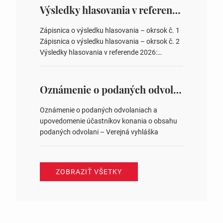
overovateľov zápisnice 3. Určenie volebných
Výsledky hlasovania v referende 2026
obvodov pre voľby poslancov obecných
zastupiteľstiev, počtu poslancov obecných
Zápisnica o výsledku hlasovania – okrsok č. 1
zastupiteľstiev v nich 4. Schválenie odpredaja
Zápisnica o výsledku hlasovania – okrsok č. 2
obecného pozemku –…
Výsledky hlasovania v referende 2026:
https://www.volbysr.sk/…ferende.html Účasť
na hlasovaní https://www.volbysr.sk/…
ysledky.html
Oznámenie o podaných odvolaniach a upovedomenie účastníkov konania o obsahu podaných odvolani – Verejná vyhláška
Oznámenie o podaných odvolaniach a
upovedomenie účastníkov konania o obsahu
podaných odvolani – Verejná vyhláška
ZOBRAZIŤ VŠETKY