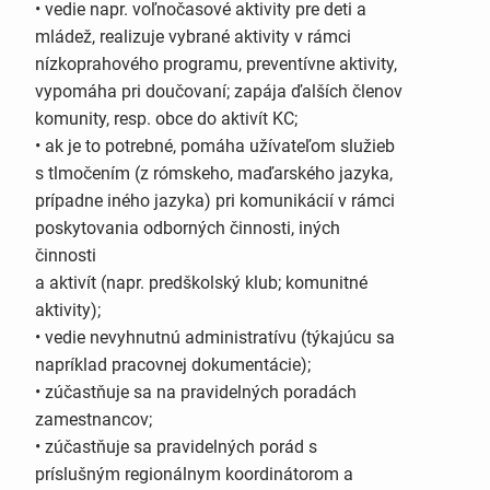
• vedie napr. voľnočasové aktivity pre deti a
mládež, realizuje vybrané aktivity v rámci
nízkoprahového programu, preventívne aktivity,
vypomáha pri doučovaní; zapája ďalších členov
komunity, resp. obce do aktivít KC;
• ak je to potrebné, pomáha užívateľom služieb
s tlmočením (z rómskeho, maďarského jazyka,
prípadne iného jazyka) pri komunikácií v rámci
poskytovania odborných činnosti, iných
činnosti
a aktivít (napr. predškolský klub; komunitné
aktivity);
• vedie nevyhnutnú administratívu (týkajúcu sa
napríklad pracovnej dokumentácie);
• zúčastňuje sa na pravidelných poradách
zamestnancov;
• zúčastňuje sa pravidelných porád s
príslušným regionálnym koordinátorom a