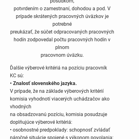
posudkom,
potvrdením o zamestnaní, dohodou a pod. V
prípade skrátených pracovných úväzkov je
potrebné
preukázať, že súčet odpracovaných pracovných
hodín zodpovedal počtu pracovných hodín v
plnom
pracovnom úväzku.
Ďalšie výberové kritériá na pozíciu pracovník
KC sú:
• Znalosť slovenského jazyka.
V prípade, že na základe výberových kritérií
komisia vyhodnotí viacerých uchádzačov ako
vhodných
na obsadzovanú pozíciu, komisia posudzuje
doplňujúce výberové kritériá:
• osobnostné predpoklady: schopnosť zvládať
náročné situácie spojené s výkonom povolania;