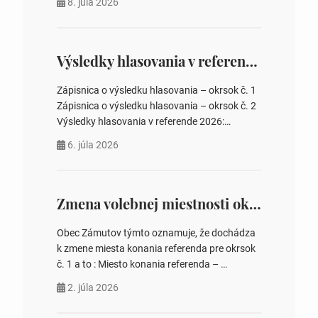
8. júla 2026
rokovania 2. Schválenie návrhovej komisie a
overovateľov zápisnice 3. Určenie volebných
obvodov pre voľby poslancov obecných
zastupiteľstiev, počtu poslancov obecných
Výsledky hlasovania v referende 2026
zastupiteľstiev v nich 4. Schválenie odpredaja
obecného pozemku –…
Zápisnica o výsledku hlasovania – okrsok č. 1
Zápisnica o výsledku hlasovania – okrsok č. 2
Výsledky hlasovania v referende 2026:
https://www.volbysr.sk/…ferende.html Účasť
6. júla 2026
na hlasovaní https://www.volbysr.sk/…
ysledky.html
Zmena volebnej miestnosti okrsok č. 1
Obec Zámutov týmto oznamuje, že dochádza
k zmene miesta konania referenda pre okrsok
č. 1 a to : Miesto konania referenda –
Komunitné centrum s. č. 41 Jozefína
2. júla 2026
Tomášová starostka obce