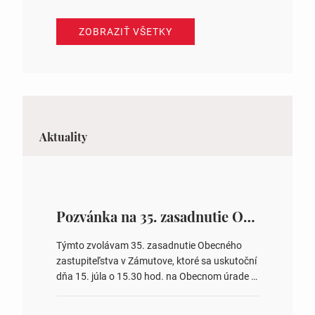
ZOBRAZIŤ VŠETKY
Aktuality
Pozvánka na 35. zasadnutie OZ v Zámutove
Týmto zvolávam 35. zasadnutie Obecného
zastupiteľstva v Zámutove, ktoré sa uskutoční
dňa 15. júla o 15.30 hod. na Obecnom úrade v
Zámutove PROGRAM: 1. Schválenie programu
rokovania 2. Schválenie návrhovej komisie a