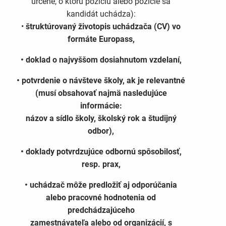
určené, o ktorú pozíciu alebo pozície sa
kandidát uchádza):
•
štruktúrovaný životopis uchádzača (CV) vo
formáte Europass,
• doklad o najvyššom dosiahnutom vzdelaní,
• potvrdenie o návšteve školy, ak je relevantné
(musí obsahovať najmä nasledujúce
informácie:
názov a sídlo školy, školský rok a študijný
odbor),
• doklady potvrdzujúce odbornú spôsobilosť,
resp. prax,
• uchádzač môže predložiť aj odporúčania
alebo pracovné hodnotenia od
predchádzajúceho
zamestnávateľa alebo od organizácií, s