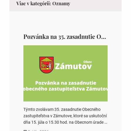
Viac v kategórii: Oznamy
Pozvánka na 35. zasadnutie OZ v Zámutove
Týmto zvolávam 35. zasadnutie Obecného
zastupiteľstva v Zámutove, ktoré sa uskutoční
dňa 15. júla o 15.30 hod. na Obecnom úrade v
Zámutove PROGRAM: 1. Schválenie programu