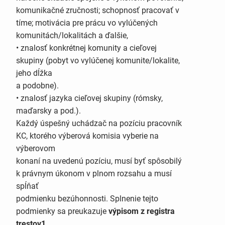
komunikačné zručnosti; schopnosť pracovať v
tíme; motivácia pre prácu vo vylúčených
komunitách/lokalitách a ďalšie,
• znalosť konkrétnej komunity a cieľovej
skupiny (pobyt vo vylúčenej komunite/lokalite,
jeho dĺžka
a podobne).
• znalosť jazyka cieľovej skupiny (rómsky,
maďarsky a pod.).
Každý úspešný uchádzač na pozíciu pracovník
KC, ktorého výberová komisia vyberie na
výberovom
konaní na uvedenú pozíciu, musí byť spôsobilý
k právnym úkonom v plnom rozsahu a musí
spĺňať
podmienku bezúhonnosti. Splnenie tejto
podmienky sa preukazuje
výpisom z registra
trestov1