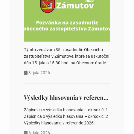
Týmto zvolávam 35. zasadnutie Obecného
zastupiteľstva v Zámutove, ktoré sa uskutoční
dňa 15. júla o 15.30 hod. na Obecnom úrade v
Zámutove PROGRAM: 1. Schválenie programu
8. júla 2026
rokovania 2. Schválenie návrhovej komisie a
overovateľov zápisnice 3. Určenie volebných
obvodov pre voľby poslancov obecných
zastupiteľstiev, počtu poslancov obecných
Výsledky hlasovania v referende 2026
zastupiteľstiev v nich 4. Schválenie odpredaja
obecného pozemku –…
Zápisnica o výsledku hlasovania – okrsok č. 1
Zápisnica o výsledku hlasovania – okrsok č. 2
Výsledky hlasovania v referende 2026:
https://www.volbysr.sk/…ferende.html Účasť
6. júla 2026