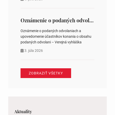
na hlasovaní https://www.volbysr.sk/…
ysledky.html
Oznámenie o podaných odvolaniach a upovedomenie účastníkov konania o obsahu podaných odvolani – Verejná vyhláška
Oznámenie o podaných odvolaniach a
upovedomenie účastníkov konania o obsahu
podaných odvolani – Verejná vyhláška
3. júla 2026
ZOBRAZIŤ VŠETKY
Aktuality