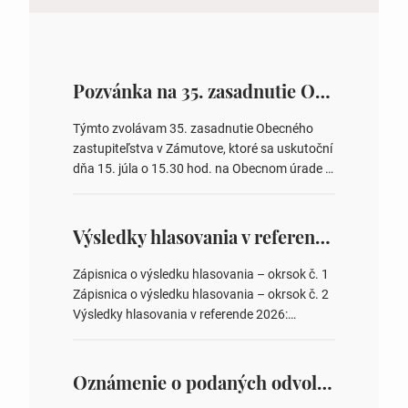
Pozvánka na 35. zasadnutie OZ v Zámutove
Týmto zvolávam 35. zasadnutie Obecného
zastupiteľstva v Zámutove, ktoré sa uskutoční
dňa 15. júla o 15.30 hod. na Obecnom úrade v
Zámutove PROGRAM: 1. Schválenie programu
rokovania 2. Schválenie návrhovej komisie a
overovateľov zápisnice 3. Určenie volebných
Výsledky hlasovania v referende 2026
obvodov pre voľby poslancov obecných
zastupiteľstiev, počtu poslancov obecných
Zápisnica o výsledku hlasovania – okrsok č. 1
zastupiteľstiev v nich 4. Schválenie odpredaja
Zápisnica o výsledku hlasovania – okrsok č. 2
obecného pozemku –…
Výsledky hlasovania v referende 2026:
https://www.volbysr.sk/…ferende.html Účasť
na hlasovaní https://www.volbysr.sk/…
ysledky.html
Oznámenie o podaných odvolaniach a upovedomenie účastníkov konania o obsahu podaných odvolani – Verejná vyhláška