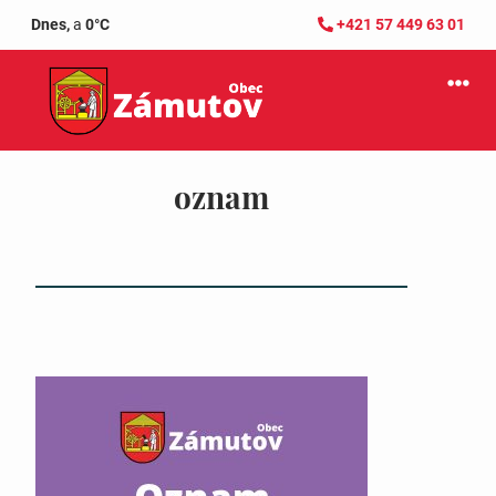
Dnes,
a
0°C
+421 57 449 63 01
oznam