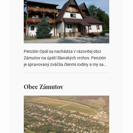
prechádzky a relax v krásnom tichom
prostredí obklopené…
Penzión Opál sa nachádza v rázovitej obci
Zámutov na úpätí Slanských vrchov. Penzión
je spravovaný zväčša členmi rodiny a my sa
snažíme, aby sa aj naši hostia cítili ako doma.
Okrem ubytovania a vynikajúcej
kuchyne ponúkame aj možnosť prenájmu
Obec Zámutov
miestnosti na rôzne spoločenské podujatia
(napr. rodinné oslavy, svadby alebo školenia).
K penziónu patrí veľká záhrada
s grilom, tenisovým kurtom, golfovým putting
green a trávnatým volejbalovým ihriskom….