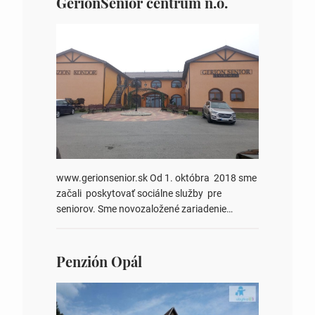
GerionSenior centrum n.o.
www.gerionsenior.sk Od 1. októbra 2018 sme
začali poskytovať sociálne služby pre
seniorov. Sme novozaložené zariadenie
s názvom GERION senior centrum n.o.
a nachádzame sa v obci Zámutov, ktorá sa
rozprestiera v lone Slanských vrchov, mimo
Penzión Opál
hlavného cestného ťahu. Našich klientov
nebude vyrušovať doprava, smog, hluk ani
ruch mesta. Môžu si užívať pokojné