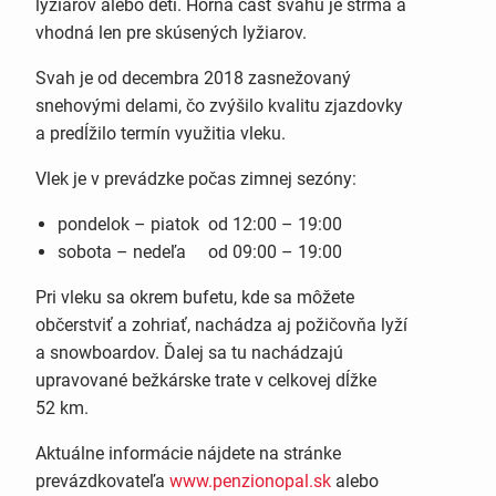
lyžiarov alebo deti. Horná časť svahu je strmá a
vhodná len pre skúsených lyžiarov.
Svah je od decembra 2018 zasnežovaný
snehovými delami, čo zvýšilo kvalitu zjazdovky
a predĺžilo termín využitia vleku.
Vlek je v prevádzke počas zimnej sezóny:
pondelok – piatok od 12:00 – 19:00
sobota – nedeľa od 09:00 – 19:00
Pri vleku sa okrem bufetu, kde sa môžete
občerstviť a zohriať, nachádza aj požičovňa lyží
a snowboardov. Ďalej sa tu nachádzajú
upravované bežkárske trate v celkovej dĺžke
52 km.
Aktuálne informácie nájdete na stránke
prevázdkovateľa
www.penzionopal.sk
alebo