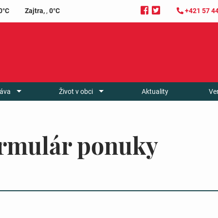
0°C
Zajtra,
,
0°C
+421 57 4
áva
Život v obci
Aktuality
Ve
Formulár ponuky