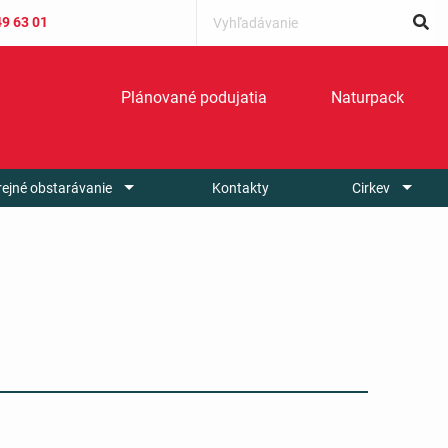
49 63 01
Plánované podujatia
Naturpack
rejné obstarávanie
Kontakty
Cirkev