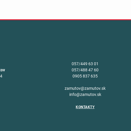
057/449 63 01
tov
057/488 47 60
34
0905 837 635
v
zamutov@zamutov.sk
info@zamutov.sk
KONTAKTY