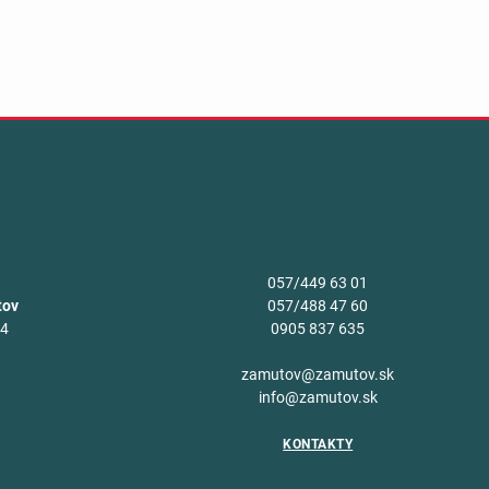
057/449 63 01
tov
057/488 47 60
34
0905 837 635
v
zamutov@zamutov.sk
info@zamutov.sk
KONTAKTY