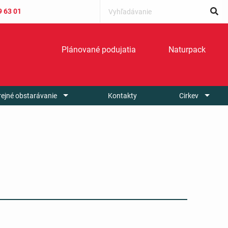
9 63 01
Plánované podujatia
Naturpack
rejné obstarávanie
Kontakty
Cirkev