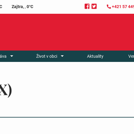
C
Zajtra,
,
0°C
+421 57 44
áva
Život v obci
Aktuality
Ve
X)