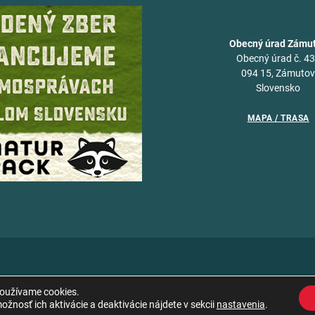
Obecný úrad Zámu
Obecný úrad č. 4
094 15, Zámuto
Slovensko
MAPA / TRASA
používame cookies.
žnosť ich aktivácie a deaktivácie nájdete v sekcii
nastavenia
.