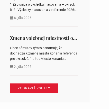
pozemku –…
1 Zápisnica o výsledku hlasovania – okrsok
č. 2 Výsledky hlasovania v referende 2026:
https://www.volbysr.sk/…ferende.html Účasť
6. júla 2026
na hlasovaní https://www.volbysr.sk/…
ysledky.html
Zmena volebnej miestnosti okrsok č. 1
Obec Zámutov týmto oznamuje, že
dochádza k zmene miesta konania referenda
pre okrsok č. 1 a to : Miesto konania
referenda – Komunitné centrum s. č. 41
2. júla 2026
Jozefína Tomášová starostka obce
ZOBRAZIŤ VŠETKY