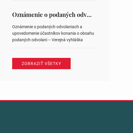
na hlasovaní https://www.volbysr.sk/…
ysledky.html
Oznámenie o podaných odvolaniach a upovedomenie účastníkov konania o obsahu podaných odvolani – Verejná vyhláška
Oznámenie o podaných odvolaniach a
upovedomenie účastníkov konania o obsahu
podaných odvolani – Verejná vyhláška
ZOBRAZIŤ VŠETKY