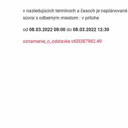
v nasledujúcich termínoch a časoch je naplánovan
súvisí s odberným miestom : v prílohe
od
08.03.2022 08:00
do
08.03.2022 12:30
oznamenie_o_odstavke.vt00387982.49