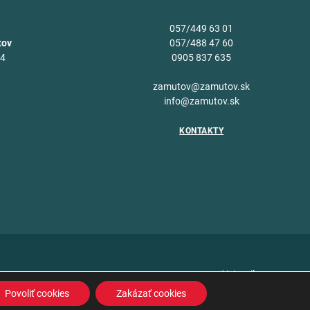
057/449 63 01
tov
057/488 47 60
34
0905 837 635
v
zamutov@zamutov.sk
info@zamutov.sk
KONTAKTY
Vytvoril
Povoliť cookies
Zakázať cookies