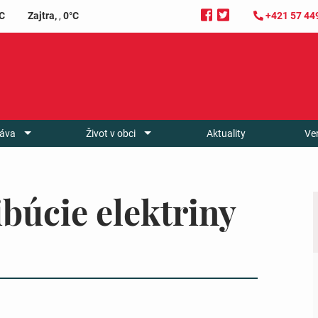
C
Zajtra,
,
0°C
+421 57 44
áva
Život v obci
Aktuality
Ve
ibúcie elektriny