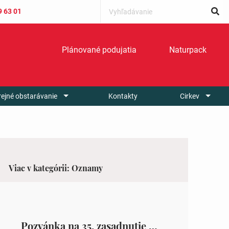
9 63 01
Plánované podujatia
Naturpack
rejné obstarávanie
Kontakty
Cirkev
Viac v kategórii: Oznamy
Pozvánka na 35. zasadnutie OZ v Zámutove