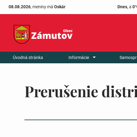
08.08.2026
, meniny má
Oskár
Dnes,
a
0°
Úvodná stránka
Informácie
Samospr
Prerušenie distr