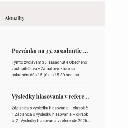
Aktuality
Pozvánka na 35. zasadnutie OZ v Zámutove
Týmto zvolávam 35. zasadnutie Obecného
zastupiteľstva v Zámutove, ktoré sa
uskutoční dňa 15. júla o 15.30 hod. na
Obecnom úrade v Zámutove PROGRAM: 1.
Schválenie programu rokovania 2.
Schválenie návrhovej komisie a overovateľov
Výsledky hlasovania v referende 2026
zápisnice 3. Určenie volebných obvodov pre
voľby poslancov obecných zastupiteľstiev,
Zápisnica o výsledku hlasovania – okrsok č.
počtu poslancov obecných zastupiteľstiev v
1 Zápisnica o výsledku hlasovania – okrsok
nich 4. Schválenie odpredaja obecného
č. 2 Výsledky hlasovania v referende 2026:
pozemku –…
https://www.volbysr.sk/…ferende.html Účasť