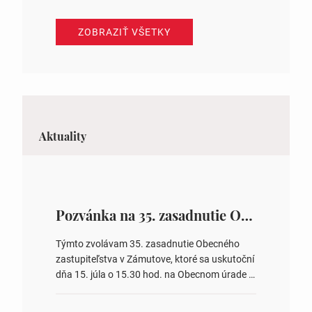
ZOBRAZIŤ VŠETKY
Aktuality
Pozvánka na 35. zasadnutie OZ v Zámutove
Týmto zvolávam 35. zasadnutie Obecného
zastupiteľstva v Zámutove, ktoré sa uskutoční
dňa 15. júla o 15.30 hod. na Obecnom úrade v
Zámutove PROGRAM: 1. Schválenie programu
rokovania 2. Schválenie návrhovej komisie a