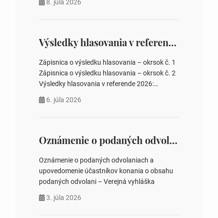
8. júla 2026
rokovania 2. Schválenie návrhovej komisie a
overovateľov zápisnice 3. Určenie volebných
obvodov pre voľby poslancov obecných
zastupiteľstiev, počtu poslancov obecných
Výsledky hlasovania v referende 2026
zastupiteľstiev v nich 4. Schválenie odpredaja
obecného pozemku –…
Zápisnica o výsledku hlasovania – okrsok č. 1
Zápisnica o výsledku hlasovania – okrsok č. 2
Výsledky hlasovania v referende 2026:
https://www.volbysr.sk/…ferende.html Účasť
6. júla 2026
na hlasovaní https://www.volbysr.sk/…
ysledky.html
Oznámenie o podaných odvolaniach a upovedomenie účastníkov konania o obsahu podaných odvolani – Verejná vyhláška
Oznámenie o podaných odvolaniach a
upovedomenie účastníkov konania o obsahu
podaných odvolani – Verejná vyhláška
3. júla 2026