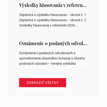
overovateľov zápisnice 3. Určenie volebných
Výsledky hlasovania v referende 2026
obvodov pre voľby poslancov obecných
zastupiteľstiev, počtu poslancov obecných
Zápisnica o výsledku hlasovania – okrsok č. 1
zastupiteľstiev v nich 4. Schválenie odpredaja
Zápisnica o výsledku hlasovania – okrsok č. 2
obecného pozemku –…
Výsledky hlasovania v referende 2026:
https://www.volbysr.sk/…ferende.html Účasť
na hlasovaní https://www.volbysr.sk/…
ysledky.html
Oznámenie o podaných odvolaniach a upovedomenie účastníkov konania o obsahu podaných odvolani – Verejná vyhláška
Oznámenie o podaných odvolaniach a
upovedomenie účastníkov konania o obsahu
podaných odvolani – Verejná vyhláška
ZOBRAZIŤ VŠETKY