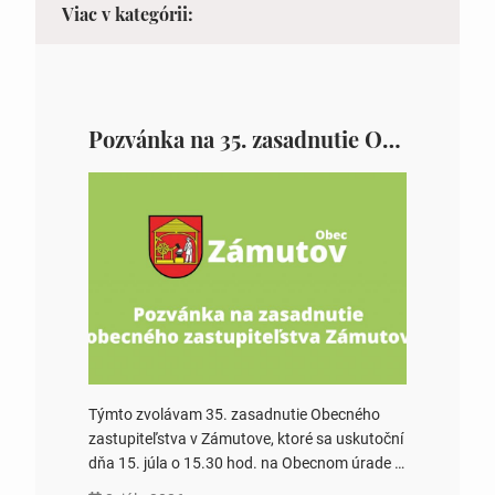
Viac v kategórii:
Pozvánka na 35. zasadnutie OZ v Zámutove
Týmto zvolávam 35. zasadnutie Obecného
zastupiteľstva v Zámutove, ktoré sa uskutoční
dňa 15. júla o 15.30 hod. na Obecnom úrade v
Zámutove PROGRAM: 1. Schválenie programu