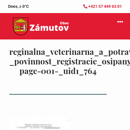
Dnes,
a
0°C
+421 57 449 63 01
reginalna_veterinarna_a_potra
_povinnost_registracie_osipan
page-001-_uid1_764