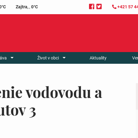
0°C
Zajtra,
,
0°C
+421 57 4
áva
Život v obci
Aktuality
Ve
enie vodovodu a
utov 3