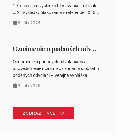
pozemku –…
1 Zápisnica o výsledku hlasovania – okrsok
č. 2 Výsledky hlasovania v referende 2026:
https://www.volbysr.sk/…ferende.html Účasť
6. júla 2026
na hlasovaní https://www.volbysr.sk/…
ysledky.html
Oznámenie o podaných odvolaniach a upovedomenie účastníkov konania o obsahu podaných odvolani – Verejná vyhláška
Oznámenie o podaných odvolaniach a
upovedomenie účastníkov konania o obsahu
podaných odvolani – Verejná vyhláška
3. júla 2026
ZOBRAZIŤ VŠETKY