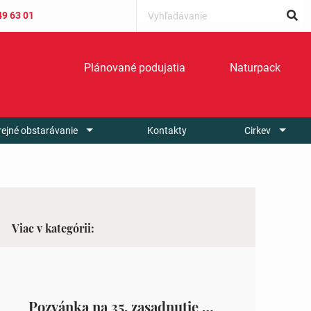
49 63 01
Plánované podujatia
Naturpack
rejné obstarávanie
Kontakty
Cirkev
Viac v kategórii:
Pozvánka na 35. zasadnutie OZ v Zámutove