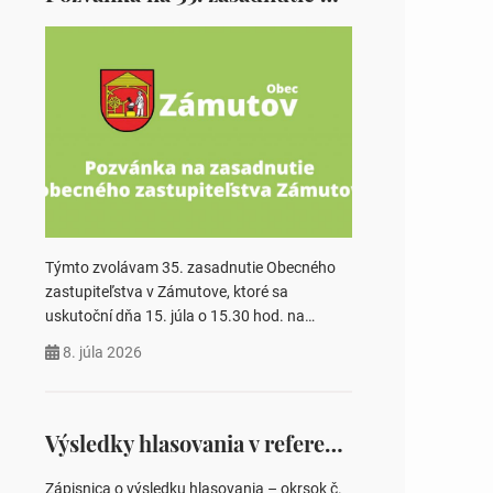
Týmto zvolávam 35. zasadnutie Obecného
zastupiteľstva v Zámutove, ktoré sa
uskutoční dňa 15. júla o 15.30 hod. na
Obecnom úrade v Zámutove PROGRAM: 1.
8. júla 2026
Schválenie programu rokovania 2.
Schválenie návrhovej komisie a overovateľov
zápisnice 3. Určenie volebných obvodov pre
voľby poslancov obecných zastupiteľstiev,
Výsledky hlasovania v referende 2026
počtu poslancov obecných zastupiteľstiev v
nich 4. Schválenie odpredaja obecného
Zápisnica o výsledku hlasovania – okrsok č.