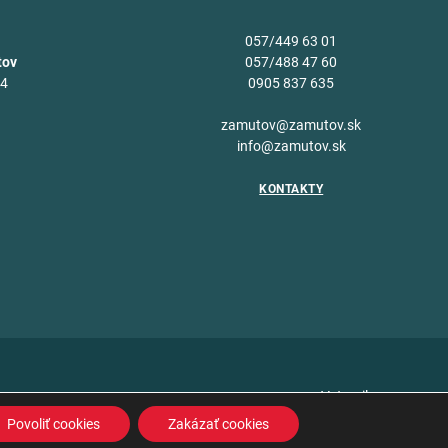
057/449 63 01
tov
057/488 47 60
34
0905 837 635
v
zamutov@zamutov.sk
info@zamutov.sk
KONTAKTY
Vytvoril
Povoliť cookies
Zakázať cookies