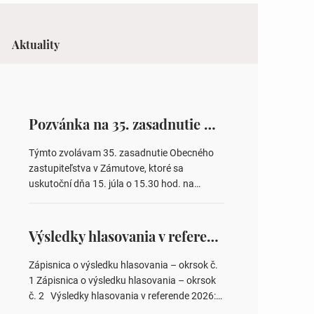
Aktuality
Pozvánka na 35. zasadnutie OZ v Zámutove
Týmto zvolávam 35. zasadnutie Obecného
zastupiteľstva v Zámutove, ktoré sa
uskutoční dňa 15. júla o 15.30 hod. na
Obecnom úrade v Zámutove PROGRAM: 1.
Schválenie programu rokovania 2.
Schválenie návrhovej komisie a overovateľov
Výsledky hlasovania v referende 2026
zápisnice 3. Určenie volebných obvodov pre
voľby poslancov obecných zastupiteľstiev,
Zápisnica o výsledku hlasovania – okrsok č.
počtu poslancov obecných zastupiteľstiev v
1 Zápisnica o výsledku hlasovania – okrsok
nich 4. Schválenie odpredaja obecného
č. 2 Výsledky hlasovania v referende 2026:
pozemku –…
https://www.volbysr.sk/…ferende.html Účasť