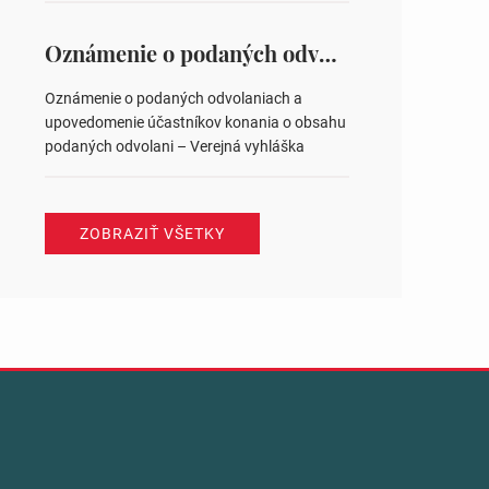
na hlasovaní https://www.volbysr.sk/…
ysledky.html
Oznámenie o podaných odvolaniach a upovedomenie účastníkov konania o obsahu podaných odvolani – Verejná vyhláška
Oznámenie o podaných odvolaniach a
upovedomenie účastníkov konania o obsahu
podaných odvolani – Verejná vyhláška
ZOBRAZIŤ VŠETKY