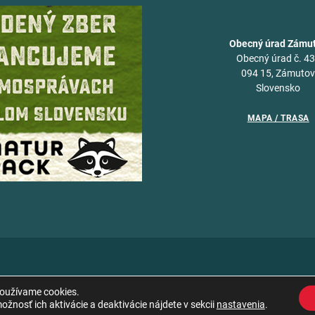
Obecný úrad Zámu
Obecný úrad č. 4
094 15, Zámuto
Slovensko
MAPA / TRASA
používame cookies.
žnosť ich aktivácie a deaktivácie nájdete v sekcii
nastavenia
.