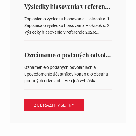
overovateľov zápisnice 3. Určenie volebných
Výsledky hlasovania v referende 2026
obvodov pre voľby poslancov obecných
zastupiteľstiev, počtu poslancov obecných
Zápisnica o výsledku hlasovania – okrsok č. 1
zastupiteľstiev v nich 4. Schválenie odpredaja
Zápisnica o výsledku hlasovania – okrsok č. 2
obecného pozemku –…
Výsledky hlasovania v referende 2026:
https://www.volbysr.sk/…ferende.html Účasť
na hlasovaní https://www.volbysr.sk/…
ysledky.html
Oznámenie o podaných odvolaniach a upovedomenie účastníkov konania o obsahu podaných odvolani – Verejná vyhláška
Oznámenie o podaných odvolaniach a
upovedomenie účastníkov konania o obsahu
podaných odvolani – Verejná vyhláška
ZOBRAZIŤ VŠETKY