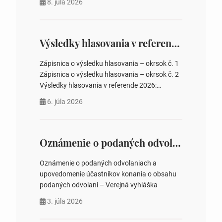
8. júla 2026
rokovania 2. Schválenie návrhovej komisie a
overovateľov zápisnice 3. Určenie volebných
obvodov pre voľby poslancov obecných
zastupiteľstiev, počtu poslancov obecných
Výsledky hlasovania v referende 2026
zastupiteľstiev v nich 4. Schválenie odpredaja
obecného pozemku –…
Zápisnica o výsledku hlasovania – okrsok č. 1
Zápisnica o výsledku hlasovania – okrsok č. 2
Výsledky hlasovania v referende 2026:
https://www.volbysr.sk/…ferende.html Účasť
6. júla 2026
na hlasovaní https://www.volbysr.sk/…
ysledky.html
Oznámenie o podaných odvolaniach a upovedomenie účastníkov konania o obsahu podaných odvolani – Verejná vyhláška
Oznámenie o podaných odvolaniach a
upovedomenie účastníkov konania o obsahu
podaných odvolani – Verejná vyhláška
3. júla 2026