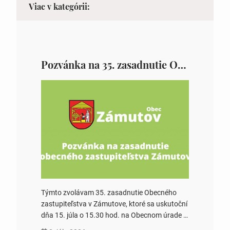
Viac v kategórii:
Pozvánka na 35. zasadnutie OZ v Zámutove
Týmto zvolávam 35. zasadnutie Obecného
zastupiteľstva v Zámutove, ktoré sa uskutoční
dňa 15. júla o 15.30 hod. na Obecnom úrade v
Zámutove PROGRAM: 1. Schválenie programu