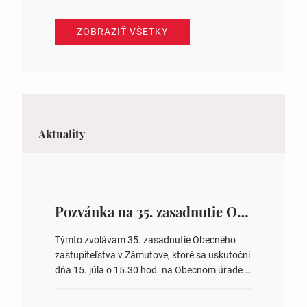
ZOBRAZIŤ VŠETKY
Aktuality
Pozvánka na 35. zasadnutie OZ v Zámutove
Týmto zvolávam 35. zasadnutie Obecného
zastupiteľstva v Zámutove, ktoré sa uskutoční
dňa 15. júla o 15.30 hod. na Obecnom úrade v
Zámutove PROGRAM: 1. Schválenie programu
rokovania 2. Schválenie návrhovej komisie a