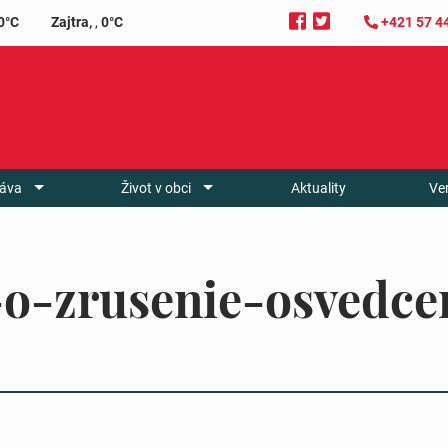
0°C
Zajtra,
,
0°C
+421 57 4
áva
Život v obci
Aktuality
Ve
t-o-zrusenie-osvedc