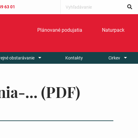
49 63 01
Plánované podujatia
Naturpack
rejné obstarávanie
Kontakty
Cirkev
enia-… (PDF)