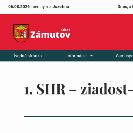
06.08.2026
, meniny má
Jozefína
Dnes,
a
Úvodná stránka
Informácie
Samospr
1. SHR – ziados