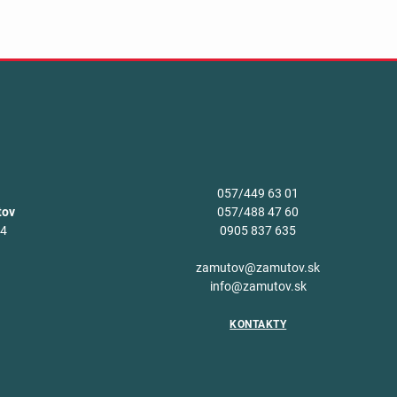
057/449 63 01
tov
057/488 47 60
34
0905 837 635
v
zamutov@zamutov.sk
info@zamutov.sk
KONTAKTY