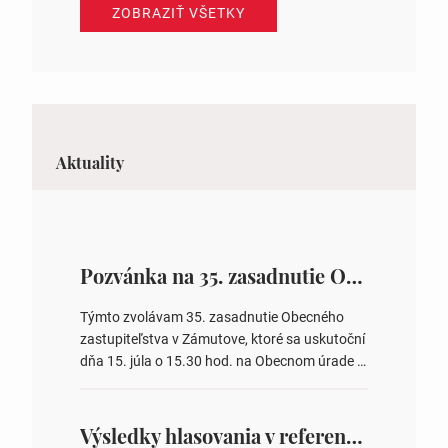
ZOBRAZIŤ VŠETKY
Aktuality
Pozvánka na 35. zasadnutie OZ v Zámutove
Týmto zvolávam 35. zasadnutie Obecného
zastupiteľstva v Zámutove, ktoré sa uskutoční
dňa 15. júla o 15.30 hod. na Obecnom úrade v
Zámutove PROGRAM: 1. Schválenie programu
rokovania 2. Schválenie návrhovej komisie a
overovateľov zápisnice 3. Určenie volebných
Výsledky hlasovania v referende 2026