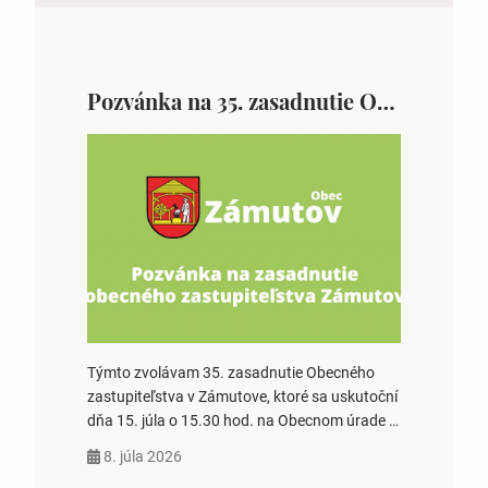
Pozvánka na 35. zasadnutie OZ v Zámutove
Týmto zvolávam 35. zasadnutie Obecného
zastupiteľstva v Zámutove, ktoré sa uskutoční
dňa 15. júla o 15.30 hod. na Obecnom úrade v
Zámutove PROGRAM: 1. Schválenie programu
8. júla 2026
rokovania 2. Schválenie návrhovej komisie a