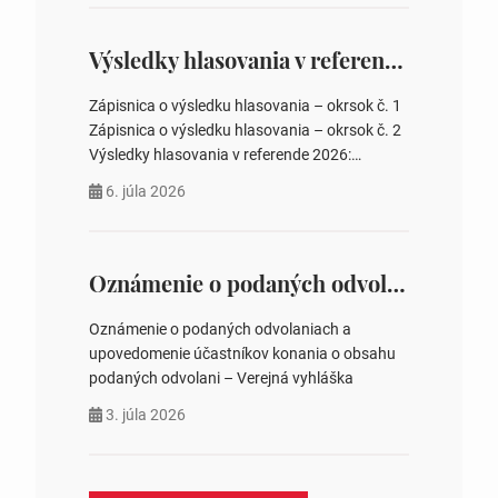
overovateľov zápisnice 3. Určenie volebných
obvodov pre voľby poslancov obecných
zastupiteľstiev, počtu poslancov obecných
Výsledky hlasovania v referende 2026
zastupiteľstiev v nich 4. Schválenie odpredaja
obecného pozemku –…
Zápisnica o výsledku hlasovania – okrsok č. 1
Zápisnica o výsledku hlasovania – okrsok č. 2
Výsledky hlasovania v referende 2026:
https://www.volbysr.sk/…ferende.html Účasť
6. júla 2026
na hlasovaní https://www.volbysr.sk/…
ysledky.html
Oznámenie o podaných odvolaniach a upovedomenie účastníkov konania o obsahu podaných odvolani – Verejná vyhláška
Oznámenie o podaných odvolaniach a
upovedomenie účastníkov konania o obsahu
podaných odvolani – Verejná vyhláška
3. júla 2026