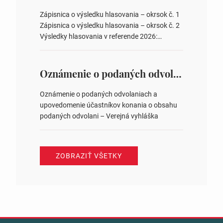
obvodov pre voľby poslancov obecných
zastupiteľstiev, počtu poslancov obecných
Zápisnica o výsledku hlasovania – okrsok č. 1
zastupiteľstiev v nich 4. Schválenie odpredaja
Zápisnica o výsledku hlasovania – okrsok č. 2
obecného pozemku –…
Výsledky hlasovania v referende 2026:
https://www.volbysr.sk/…ferende.html Účasť
na hlasovaní https://www.volbysr.sk/…
ysledky.html
Oznámenie o podaných odvolaniach a upovedomenie účastníkov konania o obsahu podaných odvolani – Verejná vyhláška
Oznámenie o podaných odvolaniach a
upovedomenie účastníkov konania o obsahu
podaných odvolani – Verejná vyhláška
ZOBRAZIŤ VŠETKY