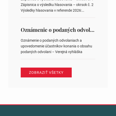
zastupiteľstiev v nich 4. Schválenie odpredaja
Zápisnica o výsledku hlasovania – okrsok č. 2
obecného pozemku –…
Výsledky hlasovania v referende 2026:
https://www.volbysr.sk/…ferende.html Účasť
na hlasovaní https://www.volbysr.sk/…
ysledky.html
Oznámenie o podaných odvolaniach a upovedomenie účastníkov konania o obsahu podaných odvolani – Verejná vyhláška
Oznámenie o podaných odvolaniach a
upovedomenie účastníkov konania o obsahu
podaných odvolani – Verejná vyhláška
ZOBRAZIŤ VŠETKY