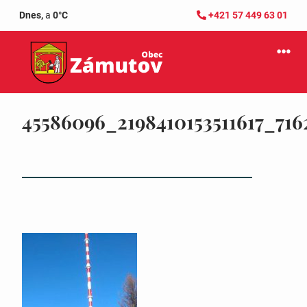
Dnes,
a
0°C
+421 57 449 63 01
45586096_2198410153511617_716