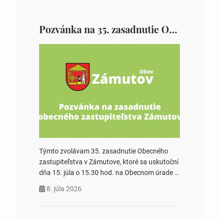
Pozvánka na 35. zasadnutie OZ v Zámutove
Týmto zvolávam 35. zasadnutie Obecného
zastupiteľstva v Zámutove, ktoré sa uskutoční
dňa 15. júla o 15.30 hod. na Obecnom úrade v
Zámutove PROGRAM: 1. Schválenie programu
8. júla 2026
rokovania 2. Schválenie návrhovej komisie a
overovateľov zápisnice 3. Určenie volebných
obvodov pre voľby poslancov obecných