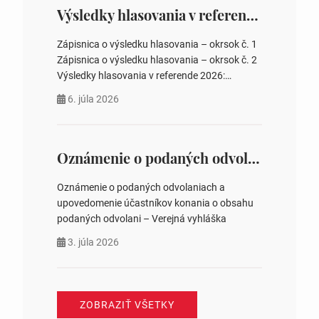
zastupiteľstiev, počtu poslancov obecných
Výsledky hlasovania v referende 2026
zastupiteľstiev v nich 4. Schválenie odpredaja
obecného pozemku –…
Zápisnica o výsledku hlasovania – okrsok č. 1
Zápisnica o výsledku hlasovania – okrsok č. 2
Výsledky hlasovania v referende 2026:
https://www.volbysr.sk/…ferende.html Účasť
6. júla 2026
na hlasovaní https://www.volbysr.sk/…
ysledky.html
Oznámenie o podaných odvolaniach a upovedomenie účastníkov konania o obsahu podaných odvolani – Verejná vyhláška
Oznámenie o podaných odvolaniach a
upovedomenie účastníkov konania o obsahu
podaných odvolani – Verejná vyhláška
3. júla 2026
ZOBRAZIŤ VŠETKY