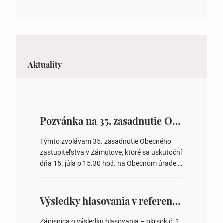
Aktuality
Pozvánka na 35. zasadnutie OZ v Zámutove
Týmto zvolávam 35. zasadnutie Obecného
zastupiteľstva v Zámutove, ktoré sa uskutoční
dňa 15. júla o 15.30 hod. na Obecnom úrade v
Zámutove PROGRAM: 1. Schválenie programu
rokovania 2. Schválenie návrhovej komisie a
overovateľov zápisnice 3. Určenie volebných
Výsledky hlasovania v referende 2026
obvodov pre voľby poslancov obecných
zastupiteľstiev, počtu poslancov obecných
Zápisnica o výsledku hlasovania – okrsok č. 1