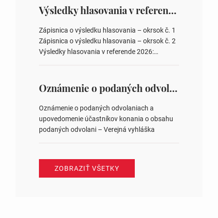
overovateľov zápisnice 3. Určenie volebných
Výsledky hlasovania v referende 2026
obvodov pre voľby poslancov obecných
zastupiteľstiev, počtu poslancov obecných
Zápisnica o výsledku hlasovania – okrsok č. 1
zastupiteľstiev v nich 4. Schválenie odpredaja
Zápisnica o výsledku hlasovania – okrsok č. 2
obecného pozemku –…
Výsledky hlasovania v referende 2026:
https://www.volbysr.sk/…ferende.html Účasť
na hlasovaní https://www.volbysr.sk/…
ysledky.html
Oznámenie o podaných odvolaniach a upovedomenie účastníkov konania o obsahu podaných odvolani – Verejná vyhláška
Oznámenie o podaných odvolaniach a
upovedomenie účastníkov konania o obsahu
podaných odvolani – Verejná vyhláška
ZOBRAZIŤ VŠETKY