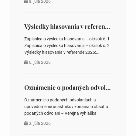
8. júla 2026
rokovania 2. Schválenie návrhovej komisie a
overovateľov zápisnice 3. Určenie volebných
obvodov pre voľby poslancov obecných
zastupiteľstiev, počtu poslancov obecných
Výsledky hlasovania v referende 2026
zastupiteľstiev v nich 4. Schválenie odpredaja
obecného pozemku –…
Zápisnica o výsledku hlasovania – okrsok č. 1
Zápisnica o výsledku hlasovania – okrsok č. 2
Výsledky hlasovania v referende 2026:
https://www.volbysr.sk/…ferende.html Účasť
6. júla 2026
na hlasovaní https://www.volbysr.sk/…
ysledky.html
Oznámenie o podaných odvolaniach a upovedomenie účastníkov konania o obsahu podaných odvolani – Verejná vyhláška
Oznámenie o podaných odvolaniach a
upovedomenie účastníkov konania o obsahu
podaných odvolani – Verejná vyhláška
3. júla 2026