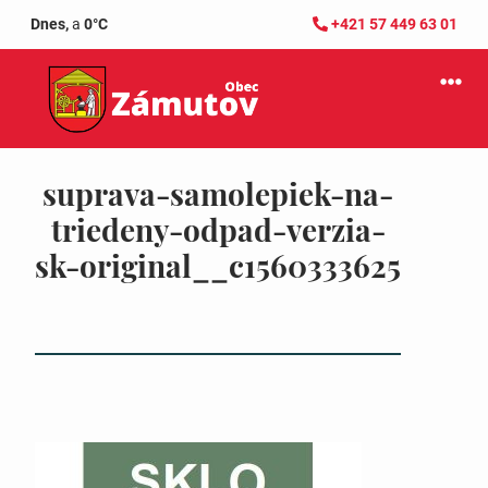
Dnes,
a
0°C
+421 57 449 63 01
suprava-samolepiek-na-
triedeny-odpad-verzia-
sk-original__c1560333625