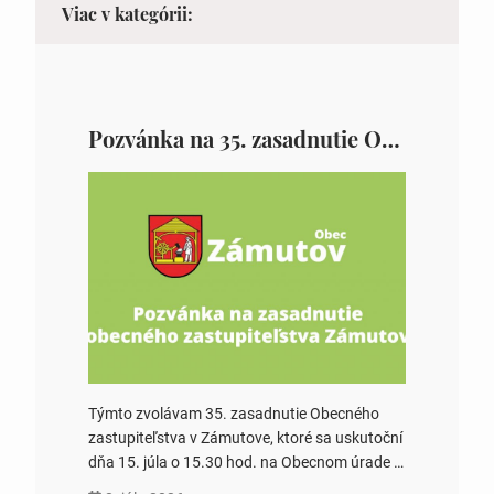
Viac v kategórii:
Pozvánka na 35. zasadnutie OZ v Zámutove
Týmto zvolávam 35. zasadnutie Obecného
zastupiteľstva v Zámutove, ktoré sa uskutoční
dňa 15. júla o 15.30 hod. na Obecnom úrade v
Zámutove PROGRAM: 1. Schválenie programu