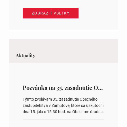
ZOBRAZIŤ VŠETKY
Aktuality
Pozvánka na 35. zasadnutie OZ v Zámutove
Týmto zvolávam 35. zasadnutie Obecného
zastupiteľstva v Zámutove, ktoré sa uskutoční
dňa 15. júla o 15.30 hod. na Obecnom úrade v
Zámutove PROGRAM: 1. Schválenie programu
rokovania 2. Schválenie návrhovej komisie a