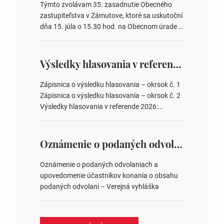
Týmto zvolávam 35. zasadnutie Obecného
zastupiteľstva v Zámutove, ktoré sa uskutoční
dňa 15. júla o 15.30 hod. na Obecnom úrade v
Zámutove PROGRAM: 1. Schválenie programu
rokovania 2. Schválenie návrhovej komisie a
overovateľov zápisnice 3. Určenie volebných
Výsledky hlasovania v referende 2026
obvodov pre voľby poslancov obecných
zastupiteľstiev, počtu poslancov obecných
Zápisnica o výsledku hlasovania – okrsok č. 1
zastupiteľstiev v nich 4. Schválenie odpredaja
Zápisnica o výsledku hlasovania – okrsok č. 2
obecného pozemku –…
Výsledky hlasovania v referende 2026:
https://www.volbysr.sk/…ferende.html Účasť
na hlasovaní https://www.volbysr.sk/…
ysledky.html
Oznámenie o podaných odvolaniach a upovedomenie účastníkov konania o obsahu podaných odvolani – Verejná vyhláška
Oznámenie o podaných odvolaniach a
upovedomenie účastníkov konania o obsahu
podaných odvolani – Verejná vyhláška