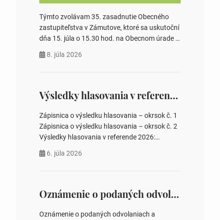
Týmto zvolávam 35. zasadnutie Obecného
zastupiteľstva v Zámutove, ktoré sa uskutoční
dňa 15. júla o 15.30 hod. na Obecnom úrade v
Zámutove PROGRAM: 1. Schválenie programu
8. júla 2026
rokovania 2. Schválenie návrhovej komisie a
overovateľov zápisnice 3. Určenie volebných
obvodov pre voľby poslancov obecných
zastupiteľstiev, počtu poslancov obecných
Výsledky hlasovania v referende 2026
zastupiteľstiev v nich 4. Schválenie odpredaja
obecného pozemku –…
Zápisnica o výsledku hlasovania – okrsok č. 1
Zápisnica o výsledku hlasovania – okrsok č. 2
Výsledky hlasovania v referende 2026:
https://www.volbysr.sk/…ferende.html Účasť
6. júla 2026
na hlasovaní https://www.volbysr.sk/…
ysledky.html
Oznámenie o podaných odvolaniach a upovedomenie účastníkov konania o obsahu podaných odvolani – Verejná vyhláška
Oznámenie o podaných odvolaniach a