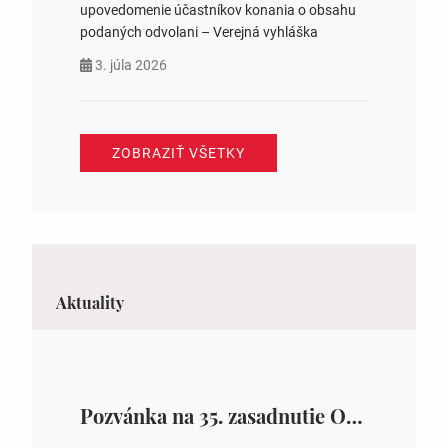
upovedomenie účastníkov konania o obsahu
podaných odvolani – Verejná vyhláška
3. júla 2026
ZOBRAZIŤ VŠETKY
Aktuality
Pozvánka na 35. zasadnutie OZ v Zámutove