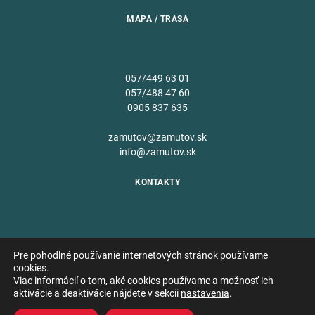
MAPA / TRASA
057/449 63 01
057/488 47 60
0905 837 635
zamutov@zamutov.sk
info@zamutov.sk
KONTAKTY
Pre pohodlné používanie internetových stránok používame
cookies.
Viac informácií o tom, aké cookies používame a možnosť ich
Copyright © 2026 Obec
aktivácie a deaktivácie nájdete v sekcii
nastavenia
.
Vytvoril
Zámutov