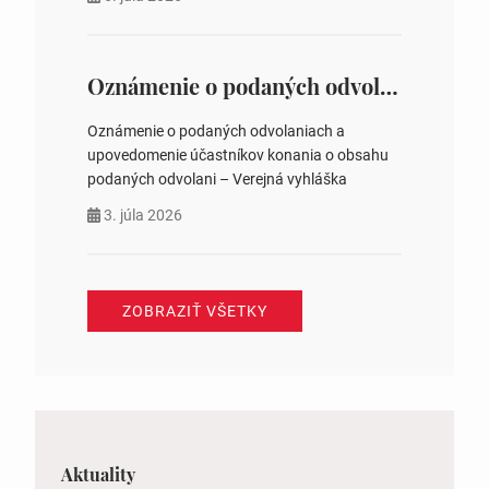
na hlasovaní https://www.volbysr.sk/…
ysledky.html
Oznámenie o podaných odvolaniach a upovedomenie účastníkov konania o obsahu podaných odvolani – Verejná vyhláška
Oznámenie o podaných odvolaniach a
upovedomenie účastníkov konania o obsahu
podaných odvolani – Verejná vyhláška
3. júla 2026
ZOBRAZIŤ VŠETKY
Aktuality