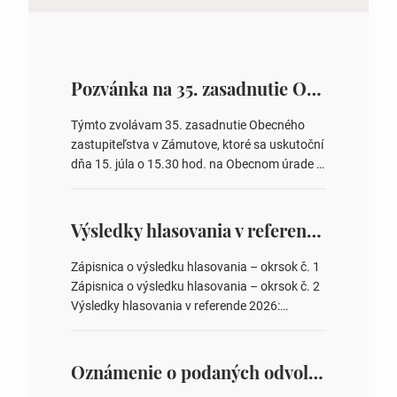
Pozvánka na 35. zasadnutie OZ v Zámutove
Týmto zvolávam 35. zasadnutie Obecného
zastupiteľstva v Zámutove, ktoré sa uskutoční
dňa 15. júla o 15.30 hod. na Obecnom úrade v
Zámutove PROGRAM: 1. Schválenie programu
rokovania 2. Schválenie návrhovej komisie a
overovateľov zápisnice 3. Určenie volebných
Výsledky hlasovania v referende 2026
obvodov pre voľby poslancov obecných
zastupiteľstiev, počtu poslancov obecných
Zápisnica o výsledku hlasovania – okrsok č. 1
zastupiteľstiev v nich 4. Schválenie odpredaja
Zápisnica o výsledku hlasovania – okrsok č. 2
obecného pozemku –…
Výsledky hlasovania v referende 2026:
https://www.volbysr.sk/…ferende.html Účasť
na hlasovaní https://www.volbysr.sk/…
ysledky.html
Oznámenie o podaných odvolaniach a upovedomenie účastníkov konania o obsahu podaných odvolani – Verejná vyhláška