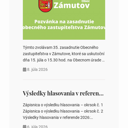
Týmto zvolávam 35. zasadnutie Obecného
zastupiteľstva v Zámutove, ktoré sa uskutoční
dňa 15. júla o 15.30 hod. na Obecnom úrade v
Zámutove PROGRAM: 1. Schválenie programu
8. júla 2026
rokovania 2. Schválenie návrhovej komisie a
overovateľov zápisnice 3. Určenie volebných
obvodov pre voľby poslancov obecných
zastupiteľstiev, počtu poslancov obecných
Výsledky hlasovania v referende 2026
zastupiteľstiev v nich 4. Schválenie odpredaja
obecného pozemku –…
Zápisnica o výsledku hlasovania – okrsok č. 1
Zápisnica o výsledku hlasovania – okrsok č. 2
Výsledky hlasovania v referende 2026:
https://www.volbysr.sk/…ferende.html Účasť
6. júla 2026