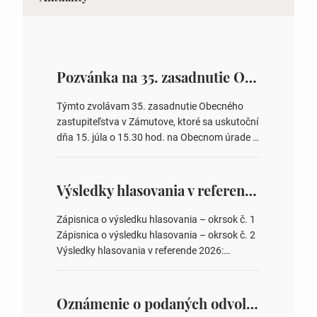
Pozvánka na 35. zasadnutie OZ v Zámutove
Týmto zvolávam 35. zasadnutie Obecného
zastupiteľstva v Zámutove, ktoré sa uskutoční
dňa 15. júla o 15.30 hod. na Obecnom úrade v
Zámutove PROGRAM: 1. Schválenie programu
rokovania 2. Schválenie návrhovej komisie a
overovateľov zápisnice 3. Určenie volebných
Výsledky hlasovania v referende 2026
obvodov pre voľby poslancov obecných
zastupiteľstiev, počtu poslancov obecných
Zápisnica o výsledku hlasovania – okrsok č. 1
zastupiteľstiev v nich 4. Schválenie odpredaja
Zápisnica o výsledku hlasovania – okrsok č. 2
obecného pozemku –…
Výsledky hlasovania v referende 2026:
https://www.volbysr.sk/…ferende.html Účasť
na hlasovaní https://www.volbysr.sk/…
ysledky.html
Oznámenie o podaných odvolaniach a upovedomenie účastníkov konania o obsahu podaných odvolani – Verejná vyhláška