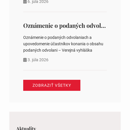
6. júla 2026
na hlasovaní https://www.volbysr.sk/…
ysledky.html
Oznámenie o podaných odvolaniach a upovedomenie účastníkov konania o obsahu podaných odvolani – Verejná vyhláška
Oznámenie o podaných odvolaniach a
upovedomenie účastníkov konania o obsahu
podaných odvolani – Verejná vyhláška
3. júla 2026
ZOBRAZIŤ VŠETKY
Aktuality