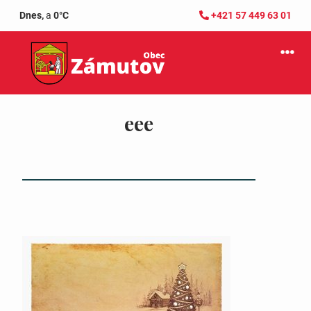
Dnes,
a
0°C
+421 57 449 63 01
eee