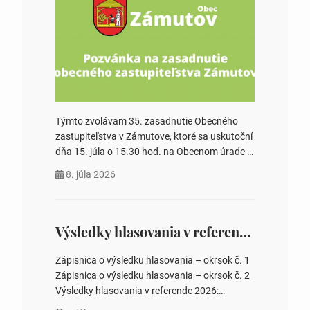
Týmto zvolávam 35. zasadnutie Obecného
zastupiteľstva v Zámutove, ktoré sa uskutoční
dňa 15. júla o 15.30 hod. na Obecnom úrade v
Zámutove PROGRAM: 1. Schválenie programu
8. júla 2026
rokovania 2. Schválenie návrhovej komisie a
overovateľov zápisnice 3. Určenie volebných
obvodov pre voľby poslancov obecných
zastupiteľstiev, počtu poslancov obecných
Výsledky hlasovania v referende 2026
zastupiteľstiev v nich 4. Schválenie odpredaja
obecného pozemku –…
Zápisnica o výsledku hlasovania – okrsok č. 1
Zápisnica o výsledku hlasovania – okrsok č. 2
Výsledky hlasovania v referende 2026:
https://www.volbysr.sk/…ferende.html Účasť