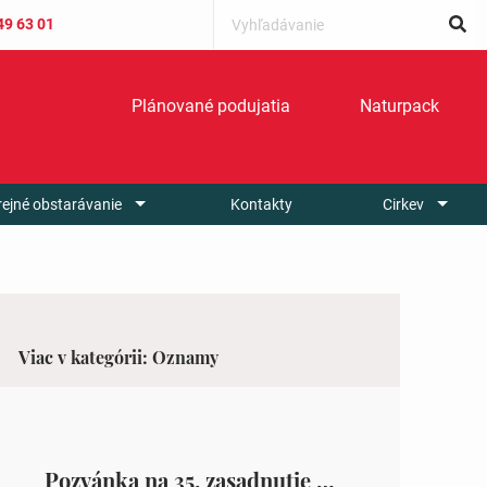
49 63 01
Plánované podujatia
Naturpack
rejné obstarávanie
Kontakty
Cirkev
Viac v kategórii: Oznamy
Pozvánka na 35. zasadnutie OZ v Zámutove