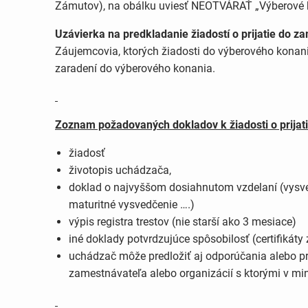
Zámutov), na obálku uviesť NEOTVÁRAŤ „Výberové
Uzávierka na predkladanie žiadostí o prijatie do z
Záujemcovia, ktorých žiadosti do výberového konani
zaradení do výberového konania.
Zoznam požadovaných dokladov k žiadosti o prijat
žiadosť
životopis uchádzača,
doklad o najvyššom dosiahnutom vzdelaní (vysved
maturitné vysvedčenie ….)
výpis registra trestov (nie starší ako 3 mesiace)
iné doklady potvrdzujúce spôsobilosť (certifikáty
uchádzač môže predložiť aj odporúčania alebo 
zamestnávateľa alebo organizácií s ktorými v min