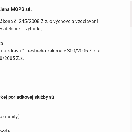
člena MOPS sú:
kona č. 245/2008 Z.z. o výchove a vzdelávaní
 vzdelanie – výhoda,
a:
otu a zdraviu“ Trestného zákona č.300/2005 Z.z. a
0/2005 Z.z.
skej poriadkovej služby sú:
komunity),
hoda,