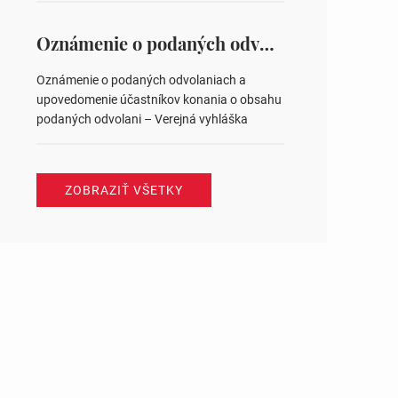
na hlasovaní https://www.volbysr.sk/…
ysledky.html
Oznámenie o podaných odvolaniach a upovedomenie účastníkov konania o obsahu podaných odvolani – Verejná vyhláška
Oznámenie o podaných odvolaniach a
upovedomenie účastníkov konania o obsahu
podaných odvolani – Verejná vyhláška
ZOBRAZIŤ VŠETKY