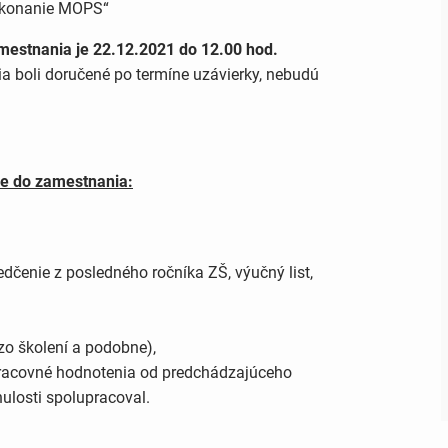
 konanie MOPS“
amestnania je 22.12.2021 do 12.00 hod.
a boli doručené po termíne uzávierky, nebudú
ie do zamestnania:
čenie z posledného ročníka ZŠ, výučný list,
 zo školení a podobne),
pracovné hodnotenia od predchádzajúceho
ulosti spolupracoval.