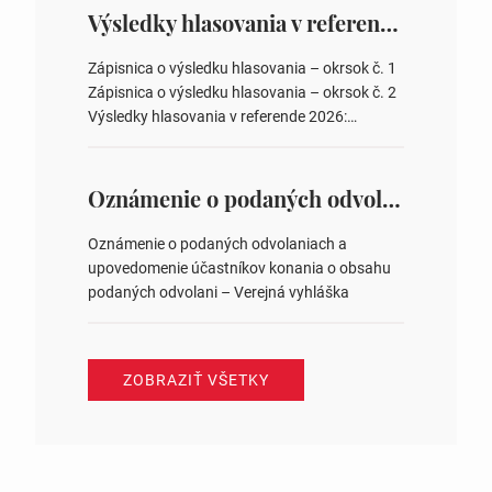
overovateľov zápisnice 3. Určenie volebných
Výsledky hlasovania v referende 2026
obvodov pre voľby poslancov obecných
zastupiteľstiev, počtu poslancov obecných
Zápisnica o výsledku hlasovania – okrsok č. 1
zastupiteľstiev v nich 4. Schválenie odpredaja
Zápisnica o výsledku hlasovania – okrsok č. 2
obecného pozemku –…
Výsledky hlasovania v referende 2026:
https://www.volbysr.sk/…ferende.html Účasť
na hlasovaní https://www.volbysr.sk/…
ysledky.html
Oznámenie o podaných odvolaniach a upovedomenie účastníkov konania o obsahu podaných odvolani – Verejná vyhláška
Oznámenie o podaných odvolaniach a
upovedomenie účastníkov konania o obsahu
podaných odvolani – Verejná vyhláška
ZOBRAZIŤ VŠETKY