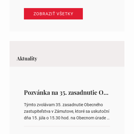
ZOBRAZIŤ VŠETKY
Aktuality
Pozvánka na 35. zasadnutie OZ v Zámutove
Týmto zvolávam 35. zasadnutie Obecného
zastupiteľstva v Zámutove, ktoré sa uskutoční
dňa 15. júla o 15.30 hod. na Obecnom úrade v
Zámutove PROGRAM: 1. Schválenie programu
rokovania 2. Schválenie návrhovej komisie a