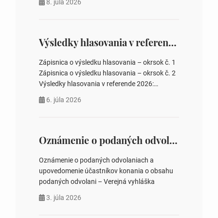
8. júla 2026
rokovania 2. Schválenie návrhovej komisie a
overovateľov zápisnice 3. Určenie volebných
obvodov pre voľby poslancov obecných
zastupiteľstiev, počtu poslancov obecných
Výsledky hlasovania v referende 2026
zastupiteľstiev v nich 4. Schválenie odpredaja
obecného pozemku –…
Zápisnica o výsledku hlasovania – okrsok č. 1
Zápisnica o výsledku hlasovania – okrsok č. 2
Výsledky hlasovania v referende 2026:
https://www.volbysr.sk/…ferende.html Účasť
6. júla 2026
na hlasovaní https://www.volbysr.sk/…
ysledky.html
Oznámenie o podaných odvolaniach a upovedomenie účastníkov konania o obsahu podaných odvolani – Verejná vyhláška
Oznámenie o podaných odvolaniach a
upovedomenie účastníkov konania o obsahu
podaných odvolani – Verejná vyhláška
3. júla 2026