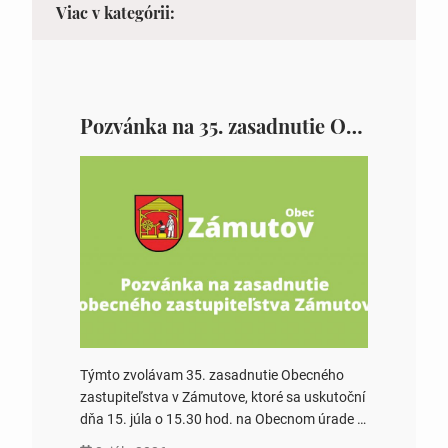
Viac v kategórii:
Pozvánka na 35. zasadnutie OZ v Zámutove
Týmto zvolávam 35. zasadnutie Obecného
zastupiteľstva v Zámutove, ktoré sa uskutoční
dňa 15. júla o 15.30 hod. na Obecnom úrade v
Zámutove PROGRAM: 1. Schválenie programu