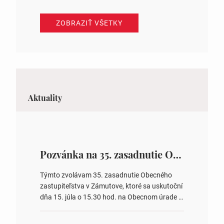
ZOBRAZIŤ VŠETKY
Aktuality
Pozvánka na 35. zasadnutie OZ v Zámutove
Týmto zvolávam 35. zasadnutie Obecného
zastupiteľstva v Zámutove, ktoré sa uskutoční
dňa 15. júla o 15.30 hod. na Obecnom úrade v
Zámutove PROGRAM: 1. Schválenie programu
rokovania 2. Schválenie návrhovej komisie a