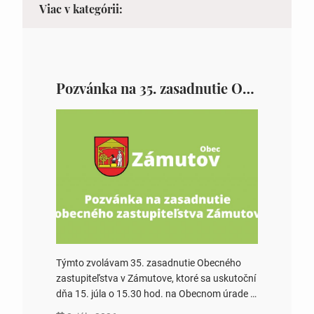
Viac v kategórii:
Pozvánka na 35. zasadnutie OZ v Zámutove
Týmto zvolávam 35. zasadnutie Obecného
zastupiteľstva v Zámutove, ktoré sa uskutoční
dňa 15. júla o 15.30 hod. na Obecnom úrade v
Zámutove PROGRAM: 1. Schválenie programu