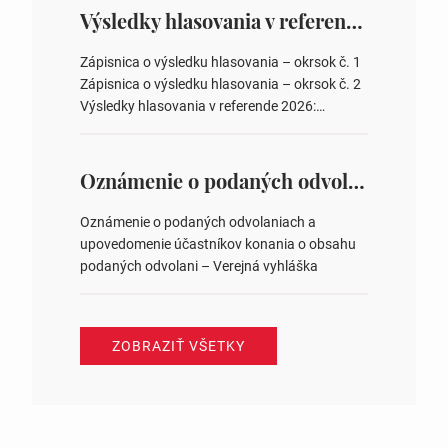
overovateľov zápisnice 3. Určenie volebných
Výsledky hlasovania v referende 2026
obvodov pre voľby poslancov obecných
zastupiteľstiev, počtu poslancov obecných
Zápisnica o výsledku hlasovania – okrsok č. 1
zastupiteľstiev v nich 4. Schválenie odpredaja
Zápisnica o výsledku hlasovania – okrsok č. 2
obecného pozemku –…
Výsledky hlasovania v referende 2026:
https://www.volbysr.sk/…ferende.html Účasť
na hlasovaní https://www.volbysr.sk/…
ysledky.html
Oznámenie o podaných odvolaniach a upovedomenie účastníkov konania o obsahu podaných odvolani – Verejná vyhláška
Oznámenie o podaných odvolaniach a
upovedomenie účastníkov konania o obsahu
podaných odvolani – Verejná vyhláška
ZOBRAZIŤ VŠETKY