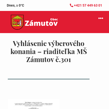
Dnes,
a
0°C
+421 57 449 63 01
Vyhlásenie výberového
konania – riaditeľka MŠ
Zámutov č.301