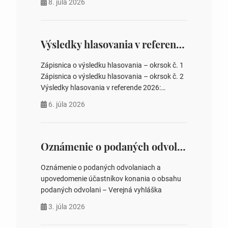
8. júla 2026
rokovania 2. Schválenie návrhovej komisie a
overovateľov zápisnice 3. Určenie volebných
obvodov pre voľby poslancov obecných
zastupiteľstiev, počtu poslancov obecných
Výsledky hlasovania v referende 2026
zastupiteľstiev v nich 4. Schválenie odpredaja
obecného pozemku –…
Zápisnica o výsledku hlasovania – okrsok č. 1
Zápisnica o výsledku hlasovania – okrsok č. 2
Výsledky hlasovania v referende 2026:
https://www.volbysr.sk/…ferende.html Účasť
6. júla 2026
na hlasovaní https://www.volbysr.sk/…
ysledky.html
Oznámenie o podaných odvolaniach a upovedomenie účastníkov konania o obsahu podaných odvolani – Verejná vyhláška
Oznámenie o podaných odvolaniach a
upovedomenie účastníkov konania o obsahu
podaných odvolani – Verejná vyhláška
3. júla 2026