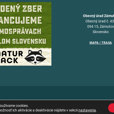
Obecný úrad Zámu
Obecný úrad č. 4
094 15, Zámuto
Slovensko
MAPA / TRASA
používame cookies.
žnosť ich aktivácie a deaktivácie nájdete v sekcii
nastavenia
.