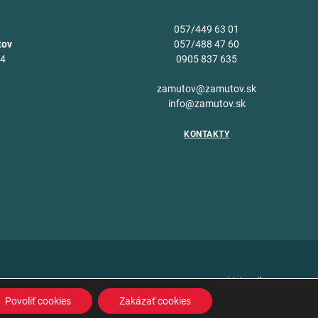
057/449 63 01
tov
057/488 47 60
34
0905 837 635
v
zamutov@zamutov.sk
info@zamutov.sk
KONTAKTY
Vytvoril
Povoliť cookies
Zakázať cookies