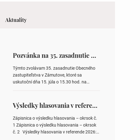
Aktuality
Pozvánka na 35. zasadnutie OZ v Zámutove
Týmto zvolávam 35. zasadnutie Obecného
zastupiteľstva v Zámutove, ktoré sa
uskutoční dňa 15. júla o 15.30 hod. na
Obecnom úrade v Zámutove PROGRAM: 1.
Schválenie programu rokovania 2.
Schválenie návrhovej komisie a overovateľov
Výsledky hlasovania v referende 2026
zápisnice 3. Určenie volebných obvodov pre
voľby poslancov obecných zastupiteľstiev,
Zápisnica o výsledku hlasovania – okrsok č.
počtu poslancov obecných zastupiteľstiev v
1 Zápisnica o výsledku hlasovania – okrsok
nich 4. Schválenie odpredaja obecného
č. 2 Výsledky hlasovania v referende 2026:
pozemku –…
https://www.volbysr.sk/…ferende.html Účasť