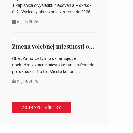
pozemku –…
1 Zápisnica o výsledku hlasovania – okrsok
č. 2 Výsledky hlasovania v referende 2026:
https://www.volbysr.sk/…ferende.html Účasť
6. júla 2026
na hlasovaní https://www.volbysr.sk/…
ysledky.html
Zmena volebnej miestnosti okrsok č. 1
Obec Zámutov týmto oznamuje, že
dochádza k zmene miesta konania referenda
pre okrsok č. 1 a to : Miesto konania
referenda – Komunitné centrum s. č. 41
2. júla 2026
Jozefína Tomášová starostka obce
ZOBRAZIŤ VŠETKY