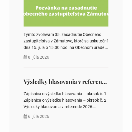
Týmto zvolávam 35. zasadnutie Obecného
zastupiteľstva v Zámutove, ktoré sa uskutoční
dňa 15. júla o 15.30 hod. na Obecnom úrade v
Zámutove PROGRAM: 1. Schválenie programu
8. júla 2026
rokovania 2. Schválenie návrhovej komisie a
overovateľov zápisnice 3. Určenie volebných
obvodov pre voľby poslancov obecných
zastupiteľstiev, počtu poslancov obecných
Výsledky hlasovania v referende 2026
zastupiteľstiev v nich 4. Schválenie odpredaja
obecného pozemku –…
Zápisnica o výsledku hlasovania – okrsok č. 1
Zápisnica o výsledku hlasovania – okrsok č. 2
Výsledky hlasovania v referende 2026:
https://www.volbysr.sk/…ferende.html Účasť
6. júla 2026
na hlasovaní https://www.volbysr.sk/…
ysledky.html