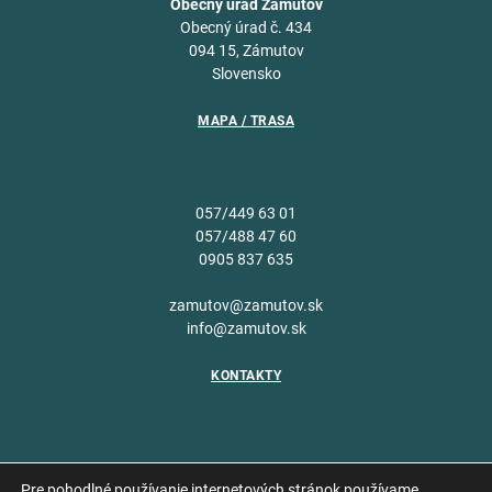
Obecný úrad Zámutov
Obecný úrad č. 434
094 15, Zámutov
Slovensko
MAPA / TRASA
057/449 63 01
057/488 47 60
0905 837 635
zamutov@zamutov.sk
info@zamutov.sk
KONTAKTY
Pre pohodlné používanie internetových stránok používame