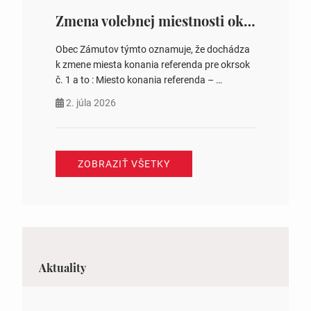
Zmena volebnej miestnosti okrsok č. 1
Obec Zámutov týmto oznamuje, že dochádza
k zmene miesta konania referenda pre okrsok
č. 1 a to : Miesto konania referenda –
Komunitné centrum s. č. 41 Jozefína
2. júla 2026
Tomášová starostka obce
ZOBRAZIŤ VŠETKY
Aktuality