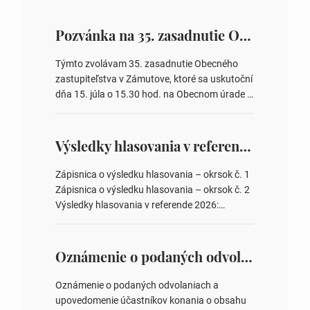
Pozvánka na 35. zasadnutie OZ v Zámutove
Týmto zvolávam 35. zasadnutie Obecného
zastupiteľstva v Zámutove, ktoré sa uskutoční
dňa 15. júla o 15.30 hod. na Obecnom úrade v
Zámutove PROGRAM: 1. Schválenie programu
rokovania 2. Schválenie návrhovej komisie a
overovateľov zápisnice 3. Určenie volebných
Výsledky hlasovania v referende 2026
obvodov pre voľby poslancov obecných
zastupiteľstiev, počtu poslancov obecných
Zápisnica o výsledku hlasovania – okrsok č. 1
zastupiteľstiev v nich 4. Schválenie odpredaja
Zápisnica o výsledku hlasovania – okrsok č. 2
obecného pozemku –…
Výsledky hlasovania v referende 2026:
https://www.volbysr.sk/…ferende.html Účasť
na hlasovaní https://www.volbysr.sk/…
ysledky.html
Oznámenie o podaných odvolaniach a upovedomenie účastníkov konania o obsahu podaných odvolani – Verejná vyhláška
Oznámenie o podaných odvolaniach a
upovedomenie účastníkov konania o obsahu