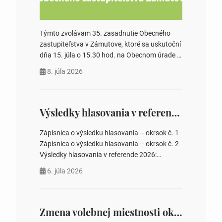
Týmto zvolávam 35. zasadnutie Obecného
zastupiteľstva v Zámutove, ktoré sa uskutoční
dňa 15. júla o 15.30 hod. na Obecnom úrade v
Zámutove PROGRAM: 1. Schválenie programu
8. júla 2026
rokovania 2. Schválenie návrhovej komisie a
overovateľov zápisnice 3. Určenie volebných
obvodov pre voľby poslancov obecných
zastupiteľstiev, počtu poslancov obecných
Výsledky hlasovania v referende 2026
zastupiteľstiev v nich 4. Schválenie odpredaja
obecného pozemku –…
Zápisnica o výsledku hlasovania – okrsok č. 1
Zápisnica o výsledku hlasovania – okrsok č. 2
Výsledky hlasovania v referende 2026:
https://www.volbysr.sk/…ferende.html Účasť
6. júla 2026
na hlasovaní https://www.volbysr.sk/…
ysledky.html
Zmena volebnej miestnosti okrsok č. 1