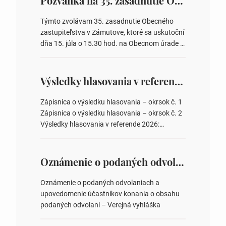
Pozvánka na 35. zasadnutie OZ v Zámutove
Týmto zvolávam 35. zasadnutie Obecného
zastupiteľstva v Zámutove, ktoré sa uskutoční
dňa 15. júla o 15.30 hod. na Obecnom úrade v
Zámutove PROGRAM: 1. Schválenie programu
rokovania 2. Schválenie návrhovej komisie a
overovateľov zápisnice 3. Určenie volebných
Výsledky hlasovania v referende 2026
obvodov pre voľby poslancov obecných
zastupiteľstiev, počtu poslancov obecných
Zápisnica o výsledku hlasovania – okrsok č. 1
zastupiteľstiev v nich 4. Schválenie odpredaja
Zápisnica o výsledku hlasovania – okrsok č. 2
obecného pozemku –…
Výsledky hlasovania v referende 2026:
https://www.volbysr.sk/…ferende.html Účasť
na hlasovaní https://www.volbysr.sk/…
ysledky.html
Oznámenie o podaných odvolaniach a upovedomenie účastníkov konania o obsahu podaných odvolani – Verejná vyhláška
Oznámenie o podaných odvolaniach a
upovedomenie účastníkov konania o obsahu
podaných odvolani – Verejná vyhláška