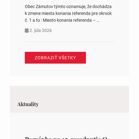
Obec Zámutov týmto oznamuje, že dochádza
k zmene miesta konania referenda pre okrsok
č. 1 a to : Miesto konania referenda –
Komunitné centrum s. č. 41 Jozefína
2. júla 2026
Tomášová starostka obce
ZOBRAZIŤ VŠETKY
Aktuality