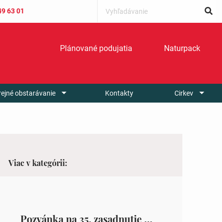
49 63 01
Plánované podujatia
Naturpack
rejné obstarávanie
Kontakty
Cirkev
Viac v kategórii:
Pozvánka na 35. zasadnutie OZ v Zámutove