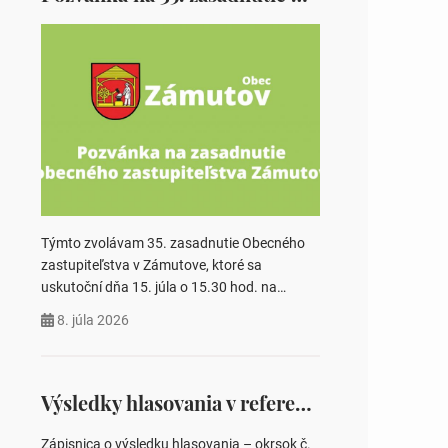
Týmto zvolávam 35. zasadnutie Obecného
zastupiteľstva v Zámutove, ktoré sa
uskutoční dňa 15. júla o 15.30 hod. na
Obecnom úrade v Zámutove PROGRAM: 1.
8. júla 2026
Schválenie programu rokovania 2.
Schválenie návrhovej komisie a overovateľov
zápisnice 3. Určenie volebných obvodov pre
voľby poslancov obecných zastupiteľstiev,
Výsledky hlasovania v referende 2026
počtu poslancov obecných zastupiteľstiev v
nich 4. Schválenie odpredaja obecného
Zápisnica o výsledku hlasovania – okrsok č.