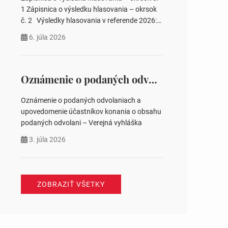
pozemku –…
1 Zápisnica o výsledku hlasovania – okrsok
č. 2 Výsledky hlasovania v referende 2026:
https://www.volbysr.sk/…ferende.html Účasť
6. júla 2026
na hlasovaní https://www.volbysr.sk/…
ysledky.html
Oznámenie o podaných odvolaniach a upovedomenie účastníkov konania o obsahu podaných odvolani – Verejná vyhláška
Oznámenie o podaných odvolaniach a
upovedomenie účastníkov konania o obsahu
podaných odvolani – Verejná vyhláška
3. júla 2026
ZOBRAZIŤ VŠETKY