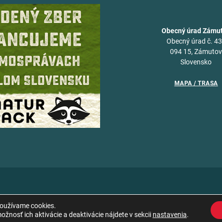
Obecný úrad Zámu
Obecný úrad č. 4
094 15, Zámuto
Slovensko
MAPA / TRASA
používame cookies.
žnosť ich aktivácie a deaktivácie nájdete v sekcii
nastavenia
.