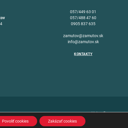
057/449 63 01
tov
057/488 47 60
34
0905 837 635
v
zamutov@zamutov.sk
info@zamutov.sk
KONTAKTY
Vytvoril
Povoliť cookies
Zakázať cookies