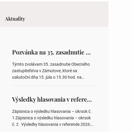
Aktuality
Pozvánka na 35. zasadnutie OZ v Zámutove
Týmto zvolávam 35. zasadnutie Obecného
zastupiteľstva v Zámutove, ktoré sa
uskutoční dňa 15. júla o 15.30 hod. na
Obecnom úrade v Zámutove PROGRAM: 1.
Schválenie programu rokovania 2.
Schválenie návrhovej komisie a overovateľov
Výsledky hlasovania v referende 2026
zápisnice 3. Určenie volebných obvodov pre
voľby poslancov obecných zastupiteľstiev,
Zápisnica o výsledku hlasovania – okrsok č.
počtu poslancov obecných zastupiteľstiev v
1 Zápisnica o výsledku hlasovania – okrsok
nich 4. Schválenie odpredaja obecného
č. 2 Výsledky hlasovania v referende 2026:
pozemku –…
https://www.volbysr.sk/…ferende.html Účasť