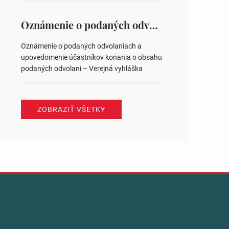
na hlasovaní https://www.volbysr.sk/…
ysledky.html
Oznámenie o podaných odvolaniach a upovedomenie účastníkov konania o obsahu podaných odvolani – Verejná vyhláška
Oznámenie o podaných odvolaniach a
upovedomenie účastníkov konania o obsahu
podaných odvolani – Verejná vyhláška
ZOBRAZIŤ VŠETKY