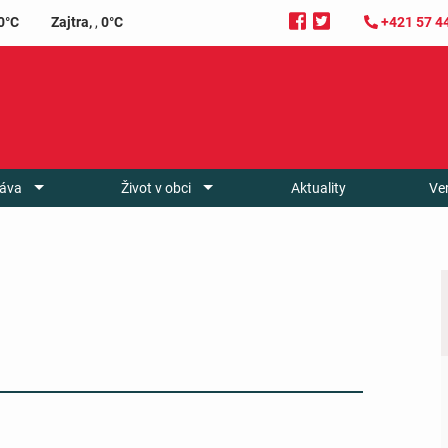
0°C
Zajtra,
,
0°C
+421 57 4
áva
Život v obci
Aktuality
Ve