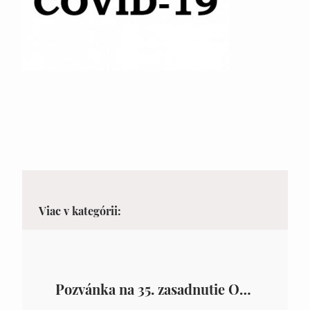
Viac v kategórii:
Pozvánka na 35. zasadnutie OZ v Zámutove