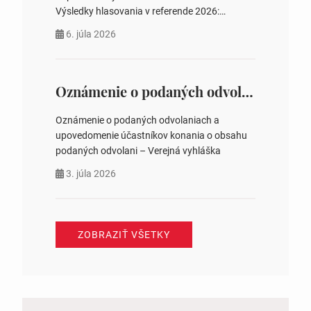
Výsledky hlasovania v referende 2026:
https://www.volbysr.sk/…ferende.html Účasť
6. júla 2026
na hlasovaní https://www.volbysr.sk/…
ysledky.html
Oznámenie o podaných odvolaniach a upovedomenie účastníkov konania o obsahu podaných odvolani – Verejná vyhláška
Oznámenie o podaných odvolaniach a
upovedomenie účastníkov konania o obsahu
podaných odvolani – Verejná vyhláška
3. júla 2026
ZOBRAZIŤ VŠETKY