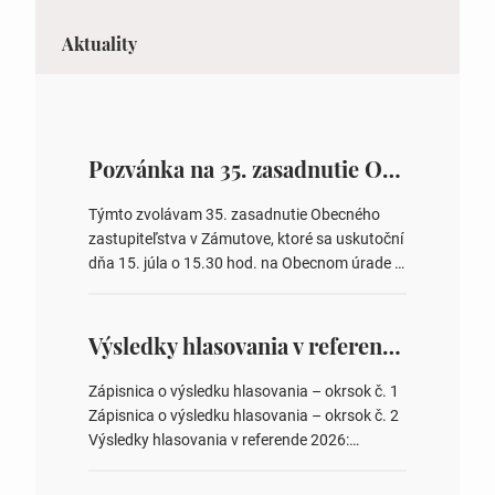
Aktuality
Pozvánka na 35. zasadnutie OZ v Zámutove
Týmto zvolávam 35. zasadnutie Obecného
zastupiteľstva v Zámutove, ktoré sa uskutoční
dňa 15. júla o 15.30 hod. na Obecnom úrade v
Zámutove PROGRAM: 1. Schválenie programu
rokovania 2. Schválenie návrhovej komisie a
overovateľov zápisnice 3. Určenie volebných
Výsledky hlasovania v referende 2026
obvodov pre voľby poslancov obecných
zastupiteľstiev, počtu poslancov obecných
Zápisnica o výsledku hlasovania – okrsok č. 1
zastupiteľstiev v nich 4. Schválenie odpredaja
Zápisnica o výsledku hlasovania – okrsok č. 2
obecného pozemku –…
Výsledky hlasovania v referende 2026:
https://www.volbysr.sk/…ferende.html Účasť
na hlasovaní https://www.volbysr.sk/…