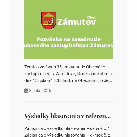
Týmto zvolávam 35. zasadnutie Obecného
zastupiteľstva v Zámutove, ktoré sa uskutoční
dňa 15. júla o 15.30 hod. na Obecnom úrade v
Zámutove PROGRAM: 1. Schválenie programu
8. júla 2026
rokovania 2. Schválenie návrhovej komisie a
overovateľov zápisnice 3. Určenie volebných
obvodov pre voľby poslancov obecných
zastupiteľstiev, počtu poslancov obecných
Výsledky hlasovania v referende 2026
zastupiteľstiev v nich 4. Schválenie odpredaja
obecného pozemku –…
Zápisnica o výsledku hlasovania – okrsok č. 1
Zápisnica o výsledku hlasovania – okrsok č. 2