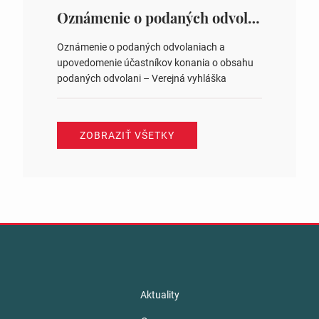
ysledky.html
Oznámenie o podaných odvolaniach a upovedomenie účastníkov konania o obsahu podaných odvolani – Verejná vyhláška
Oznámenie o podaných odvolaniach a
upovedomenie účastníkov konania o obsahu
podaných odvolani – Verejná vyhláška
ZOBRAZIŤ VŠETKY
Aktuality