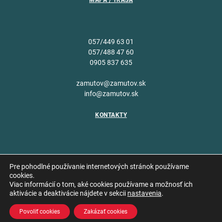
MAPA / TRASA
057/449 63 01
057/488 47 60
0905 837 635
zamutov@zamutov.sk
info@zamutov.sk
KONTAKTY
Pre pohodlné používanie internetových stránok používame
cookies.
Viac informácií o tom, aké cookies používame a možnosť ich
Copyright © 2026 Obec
aktivácie a deaktivácie nájdete v sekcii
nastavenia
.
Vytvoril
Zámutov
Povoliť cookies
Zakázať cookies