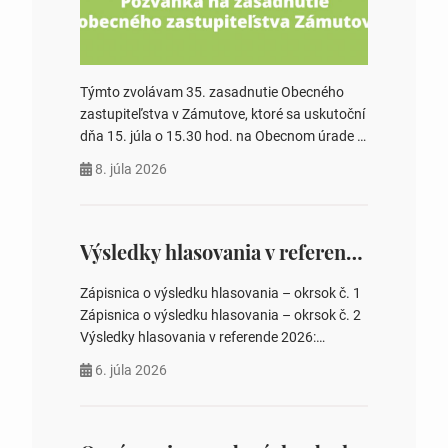
Týmto zvolávam 35. zasadnutie Obecného
zastupiteľstva v Zámutove, ktoré sa uskutoční
dňa 15. júla o 15.30 hod. na Obecnom úrade v
Zámutove PROGRAM: 1. Schválenie programu
8. júla 2026
rokovania 2. Schválenie návrhovej komisie a
overovateľov zápisnice 3. Určenie volebných
obvodov pre voľby poslancov obecných
zastupiteľstiev, počtu poslancov obecných
Výsledky hlasovania v referende 2026
zastupiteľstiev v nich 4. Schválenie odpredaja
obecného pozemku –…
Zápisnica o výsledku hlasovania – okrsok č. 1
Zápisnica o výsledku hlasovania – okrsok č. 2
Výsledky hlasovania v referende 2026:
https://www.volbysr.sk/…ferende.html Účasť
6. júla 2026
na hlasovaní https://www.volbysr.sk/…
ysledky.html