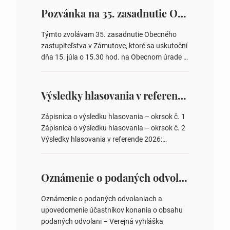
Pozvánka na 35. zasadnutie OZ v Zámutove
Týmto zvolávam 35. zasadnutie Obecného
zastupiteľstva v Zámutove, ktoré sa uskutoční
dňa 15. júla o 15.30 hod. na Obecnom úrade v
Zámutove PROGRAM: 1. Schválenie programu
rokovania 2. Schválenie návrhovej komisie a
overovateľov zápisnice 3. Určenie volebných
Výsledky hlasovania v referende 2026
obvodov pre voľby poslancov obecných
zastupiteľstiev, počtu poslancov obecných
Zápisnica o výsledku hlasovania – okrsok č. 1
zastupiteľstiev v nich 4. Schválenie odpredaja
Zápisnica o výsledku hlasovania – okrsok č. 2
obecného pozemku –…
Výsledky hlasovania v referende 2026:
https://www.volbysr.sk/…ferende.html Účasť
na hlasovaní https://www.volbysr.sk/…
ysledky.html
Oznámenie o podaných odvolaniach a upovedomenie účastníkov konania o obsahu podaných odvolani – Verejná vyhláška
Oznámenie o podaných odvolaniach a
upovedomenie účastníkov konania o obsahu
podaných odvolani – Verejná vyhláška