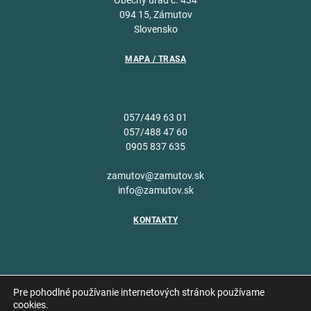
Obecný úrad č. 434
094 15, Zámutov
Slovensko
MAPA / TRASA
057/449 63 01
057/488 47 60
0905 837 635
zamutov@zamutov.sk
info@zamutov.sk
KONTAKTY
Pre pohodlné používanie internetových stránok používame
cookies.