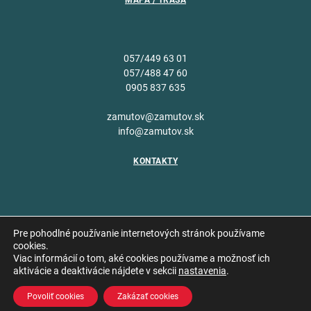
MAPA / TRASA
057/449 63 01
057/488 47 60
0905 837 635
zamutov@zamutov.sk
info@zamutov.sk
KONTAKTY
Pre pohodlné používanie internetových stránok používame
cookies.
Viac informácií o tom, aké cookies používame a možnosť ich
Copyright © 2026 Obec
aktivácie a deaktivácie nájdete v sekcii
nastavenia
.
Vytvoril
Zámutov
Povoliť cookies
Zakázať cookies