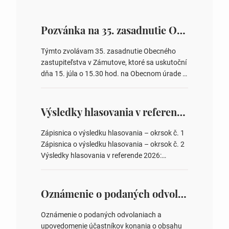
Pozvánka na 35. zasadnutie OZ v Zámutove
Týmto zvolávam 35. zasadnutie Obecného
zastupiteľstva v Zámutove, ktoré sa uskutoční
dňa 15. júla o 15.30 hod. na Obecnom úrade v
Zámutove PROGRAM: 1. Schválenie programu
rokovania 2. Schválenie návrhovej komisie a
overovateľov zápisnice 3. Určenie volebných
Výsledky hlasovania v referende 2026
obvodov pre voľby poslancov obecných
zastupiteľstiev, počtu poslancov obecných
Zápisnica o výsledku hlasovania – okrsok č. 1
zastupiteľstiev v nich 4. Schválenie odpredaja
Zápisnica o výsledku hlasovania – okrsok č. 2
obecného pozemku –…
Výsledky hlasovania v referende 2026:
https://www.volbysr.sk/…ferende.html Účasť
na hlasovaní https://www.volbysr.sk/…
ysledky.html
Oznámenie o podaných odvolaniach a upovedomenie účastníkov konania o obsahu podaných odvolani – Verejná vyhláška
Oznámenie o podaných odvolaniach a
upovedomenie účastníkov konania o obsahu