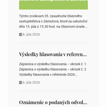
Týmto zvolávam 35. zasadnutie Obecného
zastupiteľstva v Zámutove, ktoré sa uskutoční
dňa 15. júla o 15.30 hod. na Obecnom úrade v
Zámutove PROGRAM: 1. Schválenie programu
8. júla 2026
rokovania 2. Schválenie návrhovej komisie a
overovateľov zápisnice 3. Určenie volebných
obvodov pre voľby poslancov obecných
zastupiteľstiev, počtu poslancov obecných
Výsledky hlasovania v referende 2026
zastupiteľstiev v nich 4. Schválenie odpredaja
obecného pozemku –…
Zápisnica o výsledku hlasovania – okrsok č. 1
Zápisnica o výsledku hlasovania – okrsok č. 2
Výsledky hlasovania v referende 2026:
https://www.volbysr.sk/…ferende.html Účasť
6. júla 2026
na hlasovaní https://www.volbysr.sk/…
ysledky.html
Oznámenie o podaných odvolaniach a upovedomenie účastníkov konania o obsahu podaných odvolani – Verejná vyhláška