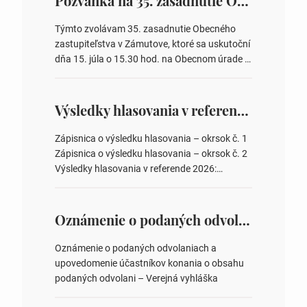
Pozvánka na 35. zasadnutie OZ v Zámutove
Týmto zvolávam 35. zasadnutie Obecného
zastupiteľstva v Zámutove, ktoré sa uskutoční
dňa 15. júla o 15.30 hod. na Obecnom úrade v
Zámutove PROGRAM: 1. Schválenie programu
rokovania 2. Schválenie návrhovej komisie a
overovateľov zápisnice 3. Určenie volebných
Výsledky hlasovania v referende 2026
obvodov pre voľby poslancov obecných
zastupiteľstiev, počtu poslancov obecných
Zápisnica o výsledku hlasovania – okrsok č. 1
zastupiteľstiev v nich 4. Schválenie odpredaja
Zápisnica o výsledku hlasovania – okrsok č. 2
obecného pozemku –…
Výsledky hlasovania v referende 2026:
https://www.volbysr.sk/…ferende.html Účasť
na hlasovaní https://www.volbysr.sk/…
ysledky.html
Oznámenie o podaných odvolaniach a upovedomenie účastníkov konania o obsahu podaných odvolani – Verejná vyhláška
Oznámenie o podaných odvolaniach a
upovedomenie účastníkov konania o obsahu
podaných odvolani – Verejná vyhláška