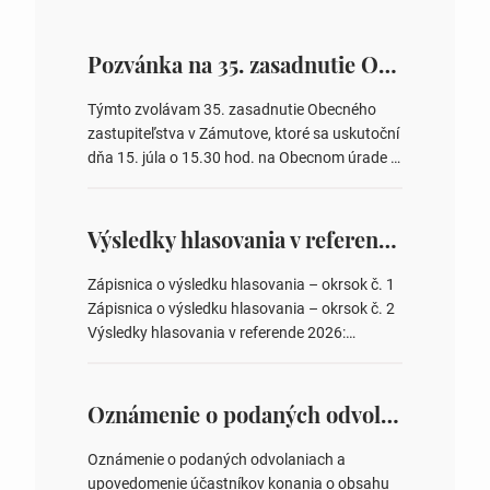
Pozvánka na 35. zasadnutie OZ v Zámutove
Týmto zvolávam 35. zasadnutie Obecného
zastupiteľstva v Zámutove, ktoré sa uskutoční
dňa 15. júla o 15.30 hod. na Obecnom úrade v
Zámutove PROGRAM: 1. Schválenie programu
rokovania 2. Schválenie návrhovej komisie a
overovateľov zápisnice 3. Určenie volebných
Výsledky hlasovania v referende 2026
obvodov pre voľby poslancov obecných
zastupiteľstiev, počtu poslancov obecných
Zápisnica o výsledku hlasovania – okrsok č. 1
zastupiteľstiev v nich 4. Schválenie odpredaja
Zápisnica o výsledku hlasovania – okrsok č. 2
obecného pozemku –…
Výsledky hlasovania v referende 2026:
https://www.volbysr.sk/…ferende.html Účasť
na hlasovaní https://www.volbysr.sk/…
ysledky.html
Oznámenie o podaných odvolaniach a upovedomenie účastníkov konania o obsahu podaných odvolani – Verejná vyhláška
Oznámenie o podaných odvolaniach a
upovedomenie účastníkov konania o obsahu