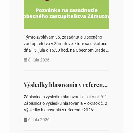
Týmto zvolávam 35. zasadnutie Obecného
zastupiteľstva v Zámutove, ktoré sa uskutoční
dňa 15. júla o 15.30 hod. na Obecnom úrade v
Zámutove PROGRAM: 1. Schválenie programu
8. júla 2026
rokovania 2. Schválenie návrhovej komisie a
overovateľov zápisnice 3. Určenie volebných
obvodov pre voľby poslancov obecných
zastupiteľstiev, počtu poslancov obecných
Výsledky hlasovania v referende 2026
zastupiteľstiev v nich 4. Schválenie odpredaja
obecného pozemku –…
Zápisnica o výsledku hlasovania – okrsok č. 1
Zápisnica o výsledku hlasovania – okrsok č. 2
Výsledky hlasovania v referende 2026:
https://www.volbysr.sk/…ferende.html Účasť
6. júla 2026
na hlasovaní https://www.volbysr.sk/…
ysledky.html