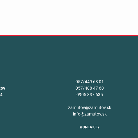
057/449 63 01
tov
057/488 47 60
34
0905 837 635
v
zamutov@zamutov.sk
info@zamutov.sk
KONTAKTY