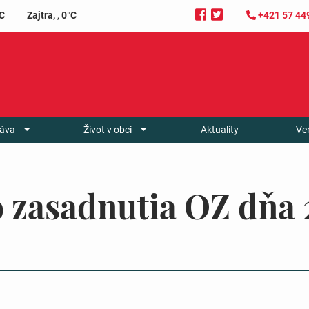
C
Zajtra,
,
0°C
+421 57 44
áva
Život v obci
Aktuality
Ve
zo zasadnutia OZ dňa