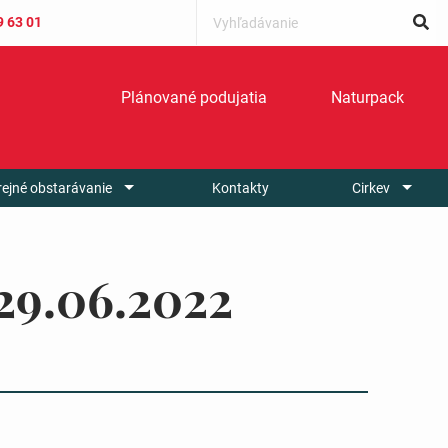
9 63 01
Plánované podujatia
Naturpack
rejné obstarávanie
Kontakty
Cirkev
 29.06.2022