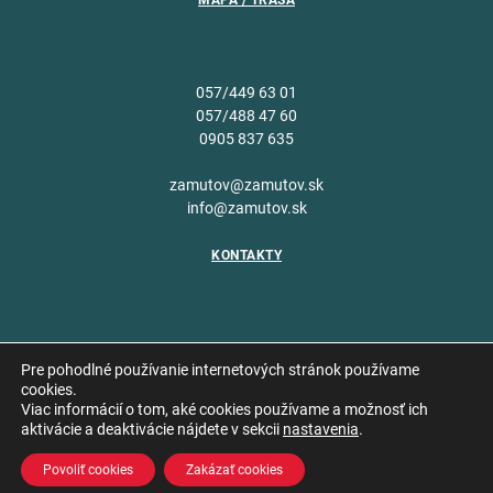
MAPA / TRASA
057/449 63 01
057/488 47 60
0905 837 635
zamutov@zamutov.sk
info@zamutov.sk
KONTAKTY
Pre pohodlné používanie internetových stránok používame
cookies.
Viac informácií o tom, aké cookies používame a možnosť ich
Copyright © 2026 Obec
aktivácie a deaktivácie nájdete v sekcii
nastavenia
.
Vytvoril
Zámutov
Povoliť cookies
Zakázať cookies