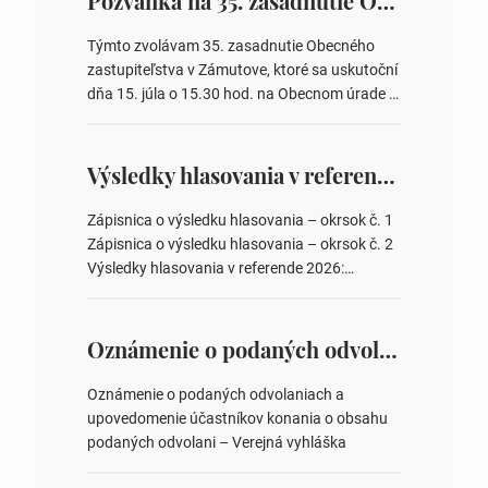
Pozvánka na 35. zasadnutie OZ v Zámutove
Týmto zvolávam 35. zasadnutie Obecného
zastupiteľstva v Zámutove, ktoré sa uskutoční
dňa 15. júla o 15.30 hod. na Obecnom úrade v
Zámutove PROGRAM: 1. Schválenie programu
rokovania 2. Schválenie návrhovej komisie a
overovateľov zápisnice 3. Určenie volebných
Výsledky hlasovania v referende 2026
obvodov pre voľby poslancov obecných
zastupiteľstiev, počtu poslancov obecných
Zápisnica o výsledku hlasovania – okrsok č. 1
zastupiteľstiev v nich 4. Schválenie odpredaja
Zápisnica o výsledku hlasovania – okrsok č. 2
obecného pozemku –…
Výsledky hlasovania v referende 2026:
https://www.volbysr.sk/…ferende.html Účasť
na hlasovaní https://www.volbysr.sk/…
ysledky.html
Oznámenie o podaných odvolaniach a upovedomenie účastníkov konania o obsahu podaných odvolani – Verejná vyhláška
Oznámenie o podaných odvolaniach a
upovedomenie účastníkov konania o obsahu
podaných odvolani – Verejná vyhláška