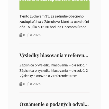
Týmto zvolávam 35. zasadnutie Obecného
zastupiteľstva v Zámutove, ktoré sa uskutoční
dňa 15. júla o 15.30 hod. na Obecnom úrade v
Zámutove PROGRAM: 1. Schválenie programu
8. júla 2026
rokovania 2. Schválenie návrhovej komisie a
overovateľov zápisnice 3. Určenie volebných
obvodov pre voľby poslancov obecných
zastupiteľstiev, počtu poslancov obecných
Výsledky hlasovania v referende 2026
zastupiteľstiev v nich 4. Schválenie odpredaja
obecného pozemku –…
Zápisnica o výsledku hlasovania – okrsok č. 1
Zápisnica o výsledku hlasovania – okrsok č. 2
Výsledky hlasovania v referende 2026:
https://www.volbysr.sk/…ferende.html Účasť
6. júla 2026
na hlasovaní https://www.volbysr.sk/…
ysledky.html
Oznámenie o podaných odvolaniach a upovedomenie účastníkov konania o obsahu podaných odvolani – Verejná vyhláška