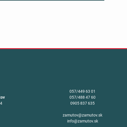
057/449 63 01
tov
057/488 47 60
34
0905 837 635
v
zamutov@zamutov.sk
info@zamutov.sk