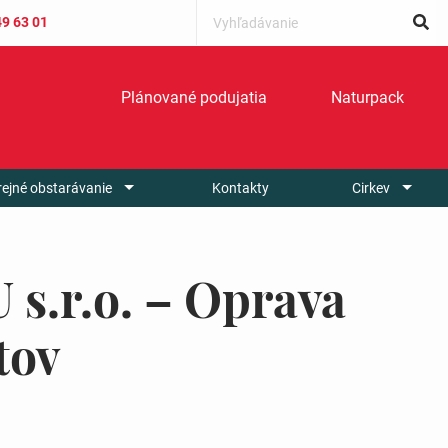
49 63 01
Plánované podujatia
Naturpack
rejné obstarávanie
Kontakty
Cirkev
.r.o. – Oprava
tov