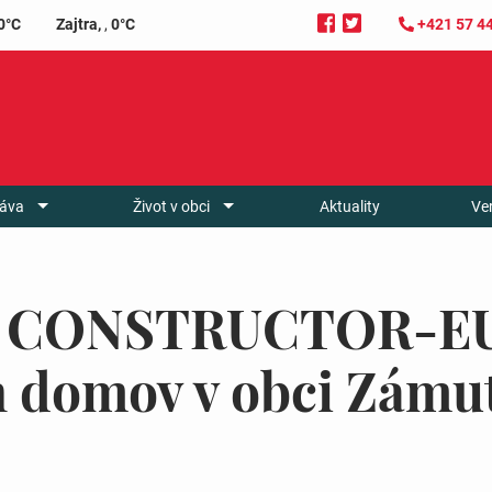
0°C
Zajtra,
,
0°C
+421 57 4
áva
Život v obci
Aktuality
Ve
 – CONSTRUCTOR-EU s
 domov v obci Zámu