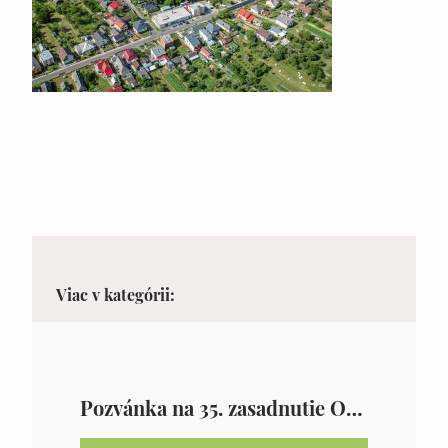
Viac v kategórii:
Pozvánka na 35. zasadnutie OZ v Zámutove