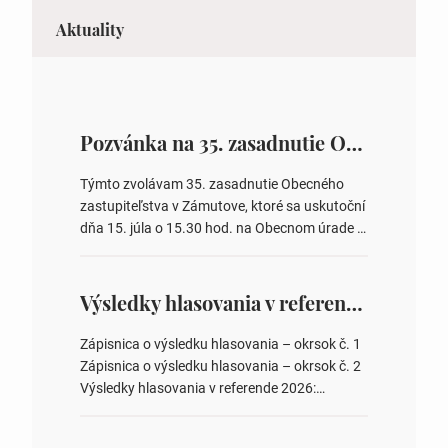
Aktuality
Pozvánka na 35. zasadnutie OZ v Zámutove
Týmto zvolávam 35. zasadnutie Obecného
zastupiteľstva v Zámutove, ktoré sa uskutoční
dňa 15. júla o 15.30 hod. na Obecnom úrade v
Zámutove PROGRAM: 1. Schválenie programu
rokovania 2. Schválenie návrhovej komisie a
overovateľov zápisnice 3. Určenie volebných
Výsledky hlasovania v referende 2026
obvodov pre voľby poslancov obecných
zastupiteľstiev, počtu poslancov obecných
Zápisnica o výsledku hlasovania – okrsok č. 1
zastupiteľstiev v nich 4. Schválenie odpredaja
Zápisnica o výsledku hlasovania – okrsok č. 2
obecného pozemku –…
Výsledky hlasovania v referende 2026:
https://www.volbysr.sk/…ferende.html Účasť
na hlasovaní https://www.volbysr.sk/…