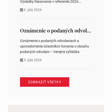
Výsledky hlasovania v referende 2026:
https://www.volbysr.sk/…ferende.html Účasť
6. júla 2026
na hlasovaní https://www.volbysr.sk/…
ysledky.html
Oznámenie o podaných odvolaniach a upovedomenie účastníkov konania o obsahu podaných odvolani – Verejná vyhláška
Oznámenie o podaných odvolaniach a
upovedomenie účastníkov konania o obsahu
podaných odvolani – Verejná vyhláška
3. júla 2026
ZOBRAZIŤ VŠETKY