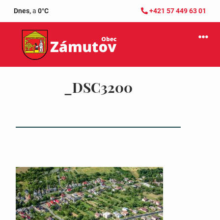
Dnes,
a
0°C
+421 57 449 63 01
_DSC3200