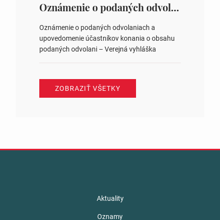
ysledky.html
Oznámenie o podaných odvolaniach a upovedomenie účastníkov konania o obsahu podaných odvolani – Verejná vyhláška
Oznámenie o podaných odvolaniach a
upovedomenie účastníkov konania o obsahu
podaných odvolani – Verejná vyhláška
ZOBRAZIŤ VŠETKY
Aktuality
Oznamy