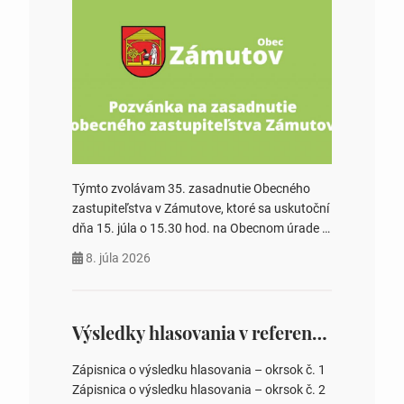
Týmto zvolávam 35. zasadnutie Obecného
zastupiteľstva v Zámutove, ktoré sa uskutoční
dňa 15. júla o 15.30 hod. na Obecnom úrade v
Zámutove PROGRAM: 1. Schválenie programu
8. júla 2026
rokovania 2. Schválenie návrhovej komisie a
overovateľov zápisnice 3. Určenie volebných
obvodov pre voľby poslancov obecných
zastupiteľstiev, počtu poslancov obecných
Výsledky hlasovania v referende 2026
zastupiteľstiev v nich 4. Schválenie odpredaja
obecného pozemku –…
Zápisnica o výsledku hlasovania – okrsok č. 1
Zápisnica o výsledku hlasovania – okrsok č. 2