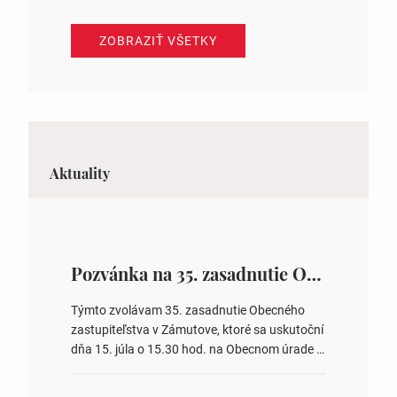
ZOBRAZIŤ VŠETKY
Aktuality
Pozvánka na 35. zasadnutie OZ v Zámutove
Týmto zvolávam 35. zasadnutie Obecného
zastupiteľstva v Zámutove, ktoré sa uskutoční
dňa 15. júla o 15.30 hod. na Obecnom úrade v
Zámutove PROGRAM: 1. Schválenie programu
rokovania 2. Schválenie návrhovej komisie a