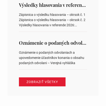
overovateľov zápisnice 3. Určenie volebných
Výsledky hlasovania v referende 2026
obvodov pre voľby poslancov obecných
zastupiteľstiev, počtu poslancov obecných
Zápisnica o výsledku hlasovania – okrsok č. 1
zastupiteľstiev v nich 4. Schválenie odpredaja
Zápisnica o výsledku hlasovania – okrsok č. 2
obecného pozemku –…
Výsledky hlasovania v referende 2026:
https://www.volbysr.sk/…ferende.html Účasť
na hlasovaní https://www.volbysr.sk/…
ysledky.html
Oznámenie o podaných odvolaniach a upovedomenie účastníkov konania o obsahu podaných odvolani – Verejná vyhláška
Oznámenie o podaných odvolaniach a
upovedomenie účastníkov konania o obsahu
podaných odvolani – Verejná vyhláška
ZOBRAZIŤ VŠETKY