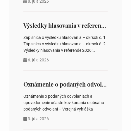
8. júla 2026
rokovania 2. Schválenie návrhovej komisie a
overovateľov zápisnice 3. Určenie volebných
obvodov pre voľby poslancov obecných
zastupiteľstiev, počtu poslancov obecných
Výsledky hlasovania v referende 2026
zastupiteľstiev v nich 4. Schválenie odpredaja
obecného pozemku –…
Zápisnica o výsledku hlasovania – okrsok č. 1
Zápisnica o výsledku hlasovania – okrsok č. 2
Výsledky hlasovania v referende 2026:
https://www.volbysr.sk/…ferende.html Účasť
6. júla 2026
na hlasovaní https://www.volbysr.sk/…
ysledky.html
Oznámenie o podaných odvolaniach a upovedomenie účastníkov konania o obsahu podaných odvolani – Verejná vyhláška
Oznámenie o podaných odvolaniach a
upovedomenie účastníkov konania o obsahu
podaných odvolani – Verejná vyhláška
3. júla 2026