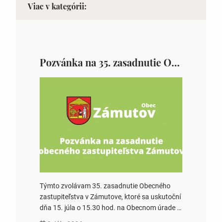
Viac v kategórii:
Pozvánka na 35. zasadnutie OZ v Zámutove
Týmto zvolávam 35. zasadnutie Obecného
zastupiteľstva v Zámutove, ktoré sa uskutoční
dňa 15. júla o 15.30 hod. na Obecnom úrade v
Zámutove PROGRAM: 1. Schválenie programu