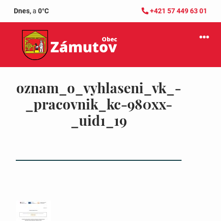
Dnes,
a
0°C
+421 57 449 63 01
oznam_o_vyhlaseni_vk_-
_pracovnik_kc-980xx-
_uid1_19