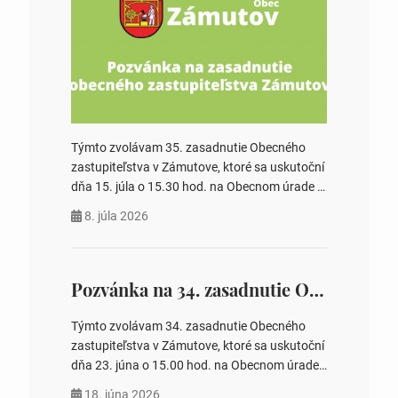
Týmto zvolávam 35. zasadnutie Obecného
zastupiteľstva v Zámutove, ktoré sa uskutoční
dňa 15. júla o 15.30 hod. na Obecnom úrade v
Zámutove PROGRAM: 1. Schválenie programu
8. júla 2026
rokovania 2. Schválenie návrhovej komisie a
overovateľov zápisnice 3. Určenie volebných
obvodov pre voľby poslancov obecných
zastupiteľstiev, počtu poslancov obecných
Pozvánka na 34. zasadnutie OZ v Zámutove
zastupiteľstiev v nich 4. Schválenie odpredaja
obecného pozemku –…
Týmto zvolávam 34. zasadnutie Obecného
zastupiteľstva v Zámutove, ktoré sa uskutoční
dňa 23. júna o 15.00 hod. na Obecnom úrade
v Zámutove PROGRAM: 1. Schválenie
18. júna 2026