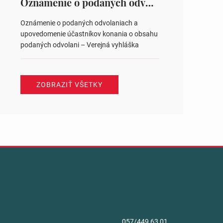
Oznámenie o podaných odvolaniach a upovedomenie účastníkov konania o obsahu podaných odvolani – Verejná vyhláška
Oznámenie o podaných odvolaniach a
upovedomenie účastníkov konania o obsahu
podaných odvolani – Verejná vyhláška
ZOBRAZIŤ VŠETKY
057/449 63 01