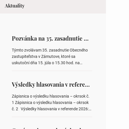
Aktuality
Pozvánka na 35. zasadnutie OZ v Zámutove
Týmto zvolávam 35. zasadnutie Obecného
zastupiteľstva v Zámutove, ktoré sa
uskutoční dňa 15. júla o 15.30 hod. na
Obecnom úrade v Zámutove PROGRAM: 1.
Schválenie programu rokovania 2.
Schválenie návrhovej komisie a overovateľov
Výsledky hlasovania v referende 2026
zápisnice 3. Určenie volebných obvodov pre
voľby poslancov obecných zastupiteľstiev,
Zápisnica o výsledku hlasovania – okrsok č.
počtu poslancov obecných zastupiteľstiev v
1 Zápisnica o výsledku hlasovania – okrsok
nich 4. Schválenie odpredaja obecného
č. 2 Výsledky hlasovania v referende 2026:
pozemku –…
https://www.volbysr.sk/…ferende.html Účasť
na hlasovaní https://www.volbysr.sk/…
ysledky.html