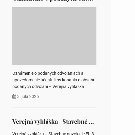
Oznámenie o podaných odvolaniach a
upovedomenie účastníkov konania o obsahu
podaných odvolani – Verejná vyhláška
3. júla 2026
Verejná vyhláška- Stavebné povolenie „Zámutov 3 BD-VN, TS, NN“
Verejná vyhláška – Stavebné povolenie EL.3