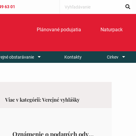
49 63 01
Plánované podujatia
Naturpack
rejné obstarávanie
Kontakty
Cirkev
Viac v kategórii: Verejné vyhlášky
Oznámenie o podaných odvolaniach a upovedomenie účastníkov konania o obsahu podaných odvolani – Verejná vyhláška