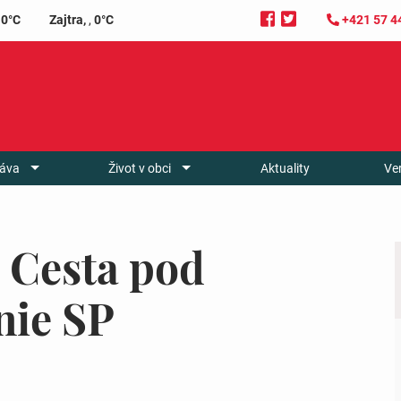
0°C
Zajtra,
,
0°C
+421 57 4
áva
Život v obci
Aktuality
Ve
 Cesta pod
nie SP