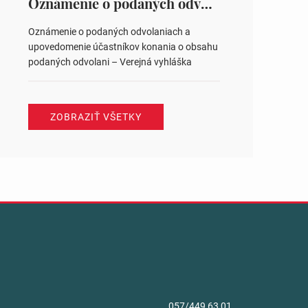
Oznámenie o podaných odvolaniach a upovedomenie účastníkov konania o obsahu podaných odvolani – Verejná vyhláška
Oznámenie o podaných odvolaniach a
upovedomenie účastníkov konania o obsahu
podaných odvolani – Verejná vyhláška
ZOBRAZIŤ VŠETKY
057/449 63 01