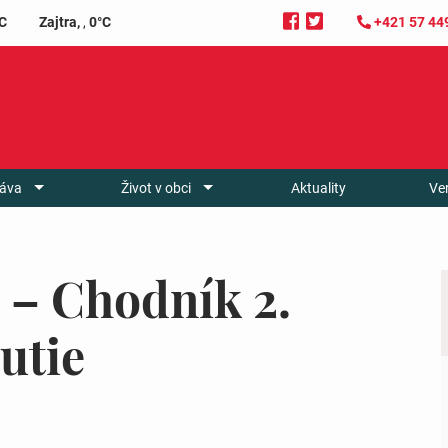
C
Zajtra,
,
0°C
+421 57 44
áva
Život v obci
Aktuality
Ve
 – Chodník 2.
utie