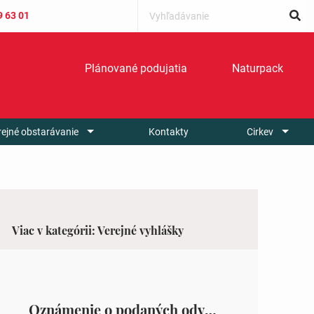
9 63 01
Plánované podujatia
Naturpack
rejné obstarávanie
Kontakty
Cirkev
Viac v kategórii: Verejné vyhlášky
Oznámenie o podaných odvolaniach a upovedomenie účastníkov konania o obsahu podaných odvolani – Verejná vyhláška