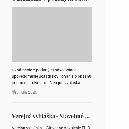
Oznámenie o podaných odvolaniach a
upovedomenie účastníkov konania o obsahu
podaných odvolani – Verejná vyhláška
3. júla 2026
Verejná vyhláška- Stavebné povolenie „Zámutov 3 BD-VN, TS, NN“
Verejná vyhláška – Stavebné povolenie EL.3