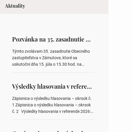
Aktuality
Pozvánka na 35. zasadnutie OZ v Zámutove
Týmto zvolávam 35. zasadnutie Obecného
zastupiteľstva v Zámutove, ktoré sa
uskutoční dňa 15. júla o 15.30 hod. na
Obecnom úrade v Zámutove PROGRAM: 1.
Schválenie programu rokovania 2.
Schválenie návrhovej komisie a overovateľov
Výsledky hlasovania v referende 2026
zápisnice 3. Určenie volebných obvodov pre
voľby poslancov obecných zastupiteľstiev,
Zápisnica o výsledku hlasovania – okrsok č.
počtu poslancov obecných zastupiteľstiev v
1 Zápisnica o výsledku hlasovania – okrsok
nich 4. Schválenie odpredaja obecného
č. 2 Výsledky hlasovania v referende 2026:
pozemku –…
https://www.volbysr.sk/…ferende.html Účasť
na hlasovaní https://www.volbysr.sk/…
ysledky.html