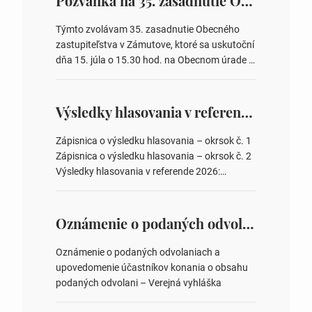
Pozvánka na 35. zasadnutie OZ v Zámutove
Týmto zvolávam 35. zasadnutie Obecného
zastupiteľstva v Zámutove, ktoré sa uskutoční
dňa 15. júla o 15.30 hod. na Obecnom úrade v
Zámutove PROGRAM: 1. Schválenie programu
rokovania 2. Schválenie návrhovej komisie a
overovateľov zápisnice 3. Určenie volebných
Výsledky hlasovania v referende 2026
obvodov pre voľby poslancov obecných
zastupiteľstiev, počtu poslancov obecných
Zápisnica o výsledku hlasovania – okrsok č. 1
zastupiteľstiev v nich 4. Schválenie odpredaja
Zápisnica o výsledku hlasovania – okrsok č. 2
obecného pozemku –…
Výsledky hlasovania v referende 2026:
https://www.volbysr.sk/…ferende.html Účasť
na hlasovaní https://www.volbysr.sk/…
ysledky.html
Oznámenie o podaných odvolaniach a upovedomenie účastníkov konania o obsahu podaných odvolani – Verejná vyhláška
Oznámenie o podaných odvolaniach a
upovedomenie účastníkov konania o obsahu
podaných odvolani – Verejná vyhláška