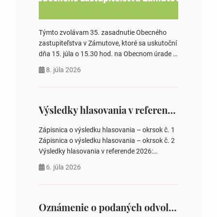
Týmto zvolávam 35. zasadnutie Obecného
zastupiteľstva v Zámutove, ktoré sa uskutoční
dňa 15. júla o 15.30 hod. na Obecnom úrade v
Zámutove PROGRAM: 1. Schválenie programu
8. júla 2026
rokovania 2. Schválenie návrhovej komisie a
overovateľov zápisnice 3. Určenie volebných
obvodov pre voľby poslancov obecných
zastupiteľstiev, počtu poslancov obecných
Výsledky hlasovania v referende 2026
zastupiteľstiev v nich 4. Schválenie odpredaja
obecného pozemku –…
Zápisnica o výsledku hlasovania – okrsok č. 1
Zápisnica o výsledku hlasovania – okrsok č. 2
Výsledky hlasovania v referende 2026:
https://www.volbysr.sk/…ferende.html Účasť
6. júla 2026
na hlasovaní https://www.volbysr.sk/…
ysledky.html
Oznámenie o podaných odvolaniach a upovedomenie účastníkov konania o obsahu podaných odvolani – Verejná vyhláška