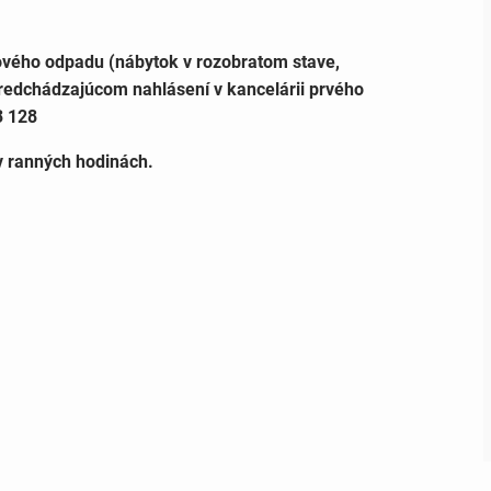
ého odpadu (nábytok v rozobratom stave,
predchádzajúcom nahlásení v kancelárii prvého
3 128
v ranných hodinách.