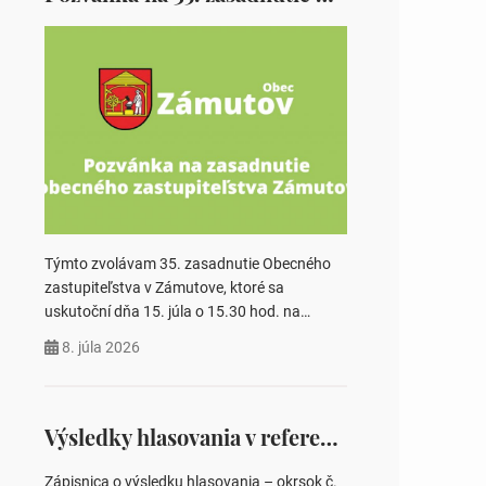
Týmto zvolávam 35. zasadnutie Obecného
zastupiteľstva v Zámutove, ktoré sa
uskutoční dňa 15. júla o 15.30 hod. na
Obecnom úrade v Zámutove PROGRAM: 1.
8. júla 2026
Schválenie programu rokovania 2.
Schválenie návrhovej komisie a overovateľov
zápisnice 3. Určenie volebných obvodov pre
voľby poslancov obecných zastupiteľstiev,
Výsledky hlasovania v referende 2026
počtu poslancov obecných zastupiteľstiev v
nich 4. Schválenie odpredaja obecného
Zápisnica o výsledku hlasovania – okrsok č.