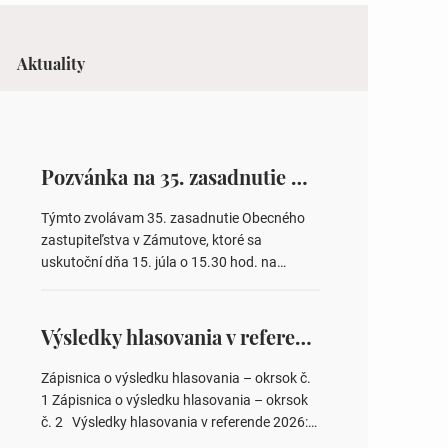
Aktuality
Pozvánka na 35. zasadnutie OZ v Zámutove
Týmto zvolávam 35. zasadnutie Obecného
zastupiteľstva v Zámutove, ktoré sa
uskutoční dňa 15. júla o 15.30 hod. na
Obecnom úrade v Zámutove PROGRAM: 1.
Schválenie programu rokovania 2.
Schválenie návrhovej komisie a overovateľov
Výsledky hlasovania v referende 2026
zápisnice 3. Určenie volebných obvodov pre
voľby poslancov obecných zastupiteľstiev,
Zápisnica o výsledku hlasovania – okrsok č.
počtu poslancov obecných zastupiteľstiev v
1 Zápisnica o výsledku hlasovania – okrsok
nich 4. Schválenie odpredaja obecného
č. 2 Výsledky hlasovania v referende 2026:
pozemku –…
https://www.volbysr.sk/…ferende.html Účasť