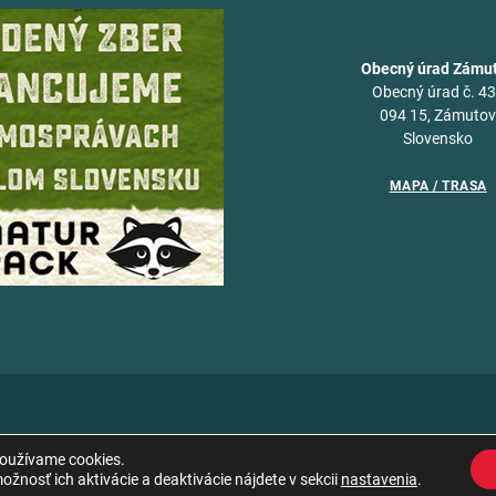
Obecný úrad Zámu
Obecný úrad č. 4
094 15, Zámuto
Slovensko
MAPA / TRASA
používame cookies.
žnosť ich aktivácie a deaktivácie nájdete v sekcii
nastavenia
.