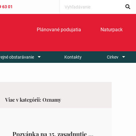
9 63 01
Plánované podujatia
Naturpack
rejné obstarávanie
Kontakty
Cirkev
Viac v kategórii: Oznamy
Pozvánka na 35. zasadnutie OZ v Zámutove