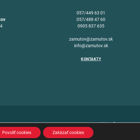
057/449 63 01
tov
057/488 47 60
34
0905 837 635
v
zamutov@zamutov.sk
info@zamutov.sk
KONTAKTY
Vytvoril
Povoliť cookies
Zakázať cookies