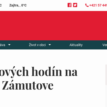
C
Zajtra,
,
0°C
+421 57 44
áva
Život v obci
Aktuality
Ve
ových hodín na
v Zámutove