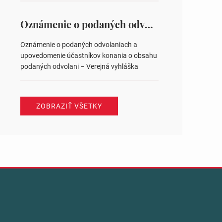
na hlasovaní https://www.volbysr.sk/…
ysledky.html
Oznámenie o podaných odvolaniach a upovedomenie účastníkov konania o obsahu podaných odvolani – Verejná vyhláška
Oznámenie o podaných odvolaniach a
upovedomenie účastníkov konania o obsahu
podaných odvolani – Verejná vyhláška
ZOBRAZIŤ VŠETKY