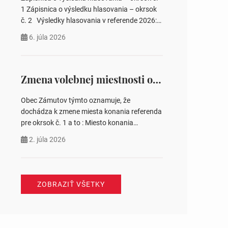
pozemku –…
1 Zápisnica o výsledku hlasovania – okrsok
č. 2 Výsledky hlasovania v referende 2026:
https://www.volbysr.sk/…ferende.html Účasť
6. júla 2026
na hlasovaní https://www.volbysr.sk/…
ysledky.html
Zmena volebnej miestnosti okrsok č. 1
Obec Zámutov týmto oznamuje, že
dochádza k zmene miesta konania referenda
pre okrsok č. 1 a to : Miesto konania
referenda – Komunitné centrum s. č. 41
2. júla 2026
Jozefína Tomášová starostka obce
ZOBRAZIŤ VŠETKY