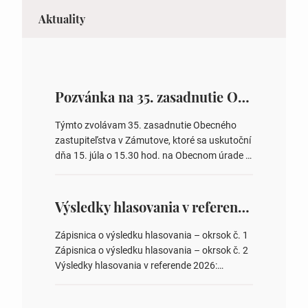
Aktuality
Pozvánka na 35. zasadnutie OZ v Zámutove
Týmto zvolávam 35. zasadnutie Obecného
zastupiteľstva v Zámutove, ktoré sa uskutoční
dňa 15. júla o 15.30 hod. na Obecnom úrade v
Zámutove PROGRAM: 1. Schválenie programu
rokovania 2. Schválenie návrhovej komisie a
overovateľov zápisnice 3. Určenie volebných
Výsledky hlasovania v referende 2026
obvodov pre voľby poslancov obecných
zastupiteľstiev, počtu poslancov obecných
Zápisnica o výsledku hlasovania – okrsok č. 1
zastupiteľstiev v nich 4. Schválenie odpredaja
Zápisnica o výsledku hlasovania – okrsok č. 2
obecného pozemku –…
Výsledky hlasovania v referende 2026:
https://www.volbysr.sk/…ferende.html Účasť
na hlasovaní https://www.volbysr.sk/…