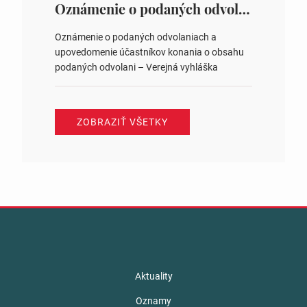
ysledky.html
Oznámenie o podaných odvolaniach a upovedomenie účastníkov konania o obsahu podaných odvolani – Verejná vyhláška
Oznámenie o podaných odvolaniach a
upovedomenie účastníkov konania o obsahu
podaných odvolani – Verejná vyhláška
ZOBRAZIŤ VŠETKY
Aktuality
Oznamy