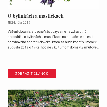
O bylinkách a mastičkách
24. júla 2019
Vážení občania, srdečne Vás pozývame na zdravotnú
prednášku o bylinkách a mastičkách na potlačenie bolesti
pohybového aparátu človeka, ktorá sa bude konať v utorok 6.
augusta 2019 o 17-tej hodine v kultúrnom dome v Zámutove.
Prednáša kúpeľný lektor a bylinkár Karel Štenbaur,
spolupracovník BIOMEDIKA Praha. Prednáška je zdarma.
ZOBRAZIŤ ČLÁNOK