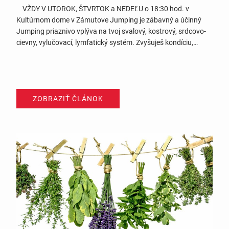
VŽDY V UTOROK, ŠTVRTOK a NEDEĽU o 18:30 hod. v
Kultúrnom dome v Zámutove Jumping je zábavný a účinný
Jumping priaznivo vplýva na tvoj svalový, kostrový, srdcovo-
cievny, vylučovací, lymfatický systém. Zvyšuješ kondíciu,
kapacitu pľúc, spaľuješ tuky, vyplavuješ toxíny, posilňuješ,
tvaruješ – a to všetko na minitrampolínke, za sprievodu skvelej
hudby a certifikovanej inštruktorky….
ZOBRAZIŤ ČLÁNOK