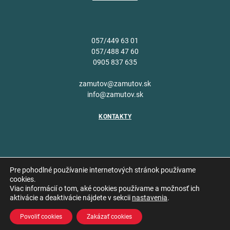
057/449 63 01
057/488 47 60
0905 837 635
zamutov@zamutov.sk
info@zamutov.sk
KONTAKTY
Pre pohodlné používanie internetových stránok používame
cookies.
Viac informácií o tom, aké cookies používame a možnosť ich
Copyright © 2026 Obec
aktivácie a deaktivácie nájdete v sekcii
nastavenia
.
Vytvoril
Zámutov
Povoliť cookies
Zakázať cookies