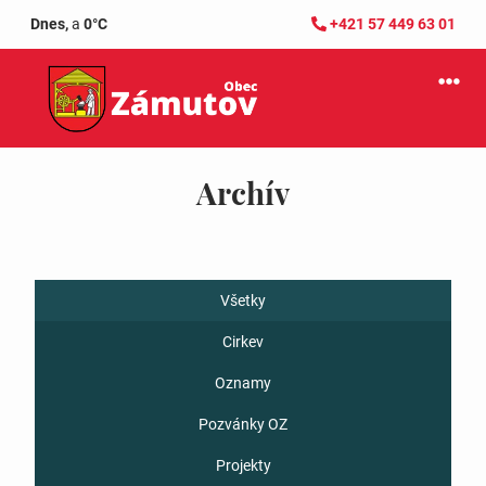
Dnes,
a
0°C
+421 57 449 63 01
Archív
Všetky
Cirkev
Oznamy
Pozvánky OZ
Projekty