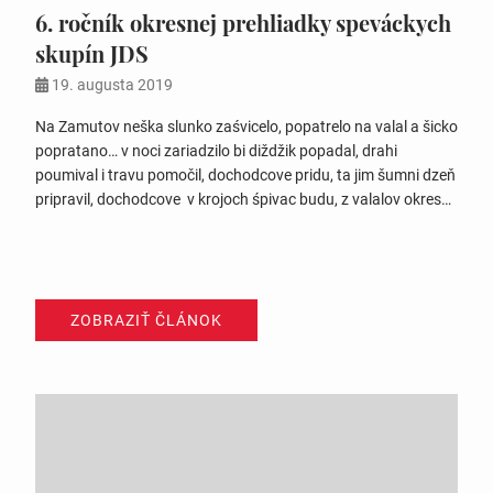
6. ročník okresnej prehliadky speváckych
skupín JDS
19. augusta 2019
Na Zamutov neška slunko zaśvicelo, popatrelo na valal a šicko
popratano… v noci zariadzilo bi diždžik popadal, drahi
poumival i travu pomočil, dochodcove pridu, ta jim šumni dzeň
pripravil, dochodcove v krojoch śpivac budu, z valalov okresu
neška śe tu zejdu, ženy i chlopi šumne śpivac znaju- staršim
i mladšim radojsc rozdavaju, mi jim tu prajeme naj śe šicko
zdari,…
ZOBRAZIŤ ČLÁNOK