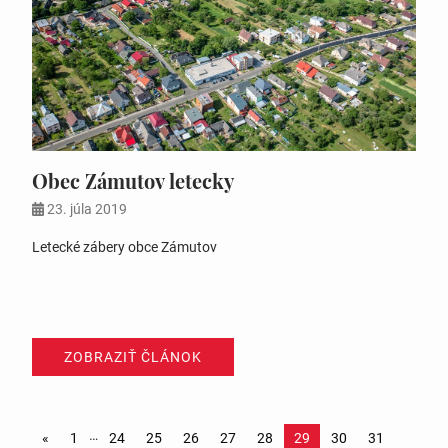
Obec Zámutov letecky
23. júla 2019
Letecké zábery obce Zámutov
ZOBRAZIŤ ČLÁNOK
…
«
1
24
25
26
27
28
29
30
31