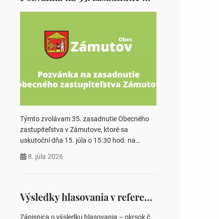
Týmto zvolávam 35. zasadnutie Obecného
zastupiteľstva v Zámutove, ktoré sa
uskutoční dňa 15. júla o 15.30 hod. na
Obecnom úrade v Zámutove PROGRAM: 1.
8. júla 2026
Schválenie programu rokovania 2.
Schválenie návrhovej komisie a overovateľov
zápisnice 3. Určenie volebných obvodov pre
voľby poslancov obecných zastupiteľstiev,
Výsledky hlasovania v referende 2026
počtu poslancov obecných zastupiteľstiev v
nich 4. Schválenie odpredaja obecného
Zápisnica o výsledku hlasovania – okrsok č.