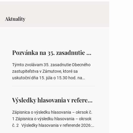
Aktuality
Pozvánka na 35. zasadnutie OZ v Zámutove
Týmto zvolávam 35. zasadnutie Obecného
zastupiteľstva v Zámutove, ktoré sa
uskutoční dňa 15. júla o 15.30 hod. na
Obecnom úrade v Zámutove PROGRAM: 1.
Schválenie programu rokovania 2.
Schválenie návrhovej komisie a overovateľov
Výsledky hlasovania v referende 2026
zápisnice 3. Určenie volebných obvodov pre
voľby poslancov obecných zastupiteľstiev,
Zápisnica o výsledku hlasovania – okrsok č.
počtu poslancov obecných zastupiteľstiev v
1 Zápisnica o výsledku hlasovania – okrsok
nich 4. Schválenie odpredaja obecného
č. 2 Výsledky hlasovania v referende 2026:
pozemku –…
https://www.volbysr.sk/…ferende.html Účasť