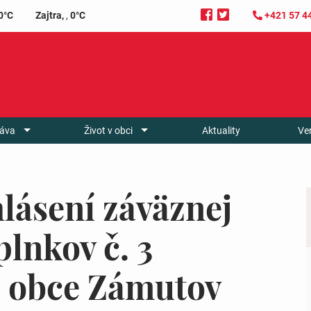
0°C
Zajtra,
,
0°C
+421 57 4
áva
Život v obci
Aktuality
Ve
lásení záväznej
plnkov č. 3
 obce Zámutov