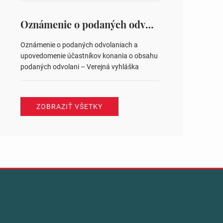
na hlasovaní https://www.volbysr.sk/…
ysledky.html
Oznámenie o podaných odvolaniach a upovedomenie účastníkov konania o obsahu podaných odvolani – Verejná vyhláška
Oznámenie o podaných odvolaniach a
upovedomenie účastníkov konania o obsahu
podaných odvolani – Verejná vyhláška
ZOBRAZIŤ VŠETKY