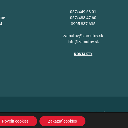
057/449 63 01
tov
057/488 47 60
34
0905 837 635
v
zamutov@zamutov.sk
info@zamutov.sk
KONTAKTY
Vytvoril
Povoliť cookies
Zakázať cookies