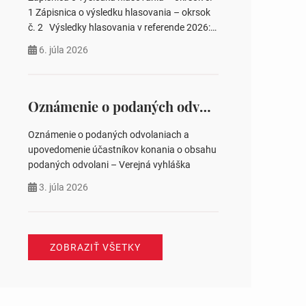
pozemku –…
1 Zápisnica o výsledku hlasovania – okrsok
č. 2 Výsledky hlasovania v referende 2026:
https://www.volbysr.sk/…ferende.html Účasť
6. júla 2026
na hlasovaní https://www.volbysr.sk/…
ysledky.html
Oznámenie o podaných odvolaniach a upovedomenie účastníkov konania o obsahu podaných odvolani – Verejná vyhláška
Oznámenie o podaných odvolaniach a
upovedomenie účastníkov konania o obsahu
podaných odvolani – Verejná vyhláška
3. júla 2026
ZOBRAZIŤ VŠETKY