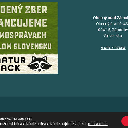
Obecný úrad Zámu
Obecný úrad č. 4
094 15, Zámuto
Slovensko
MAPA / TRASA
používame cookies.
žnosť ich aktivácie a deaktivácie nájdete v sekcii
nastavenia
.