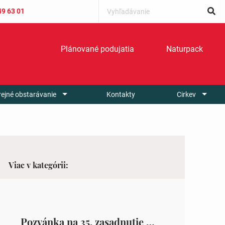
49 63 01
Plánované podujatia
Naturpack
rejné obstarávanie
Kontakty
Cirkev
Viac v kategórii:
Pozvánka na 35. zasadnutie OZ v Zámutove